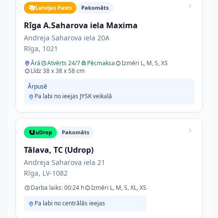
Latvijas Pasts
Pakomāts
Rīga A.Saharova iela Maxima
Andreja Saharova iela 20A
Rīga, 1021
Ārā
Atvērts 24/7
Pēcmaksa
Izmēri L, M, S, XS
Līdz 38 x 38 x 58 cm
Ārpusē
Pa labi no ieejas JYSK veikalā
uDrop
Pakomāts
Tālava, TC (Udrop)
Andreja Saharova iela 21
Rīga, LV-1082
Darba laiks: 00:24 h
Izmēri L, M, S, XL, XS
Pa labi no centrālās ieejas