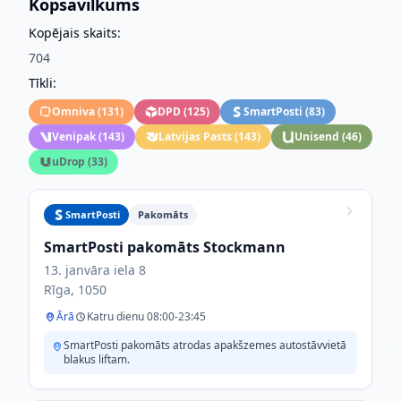
Kopsavilkums
Kopējais skaits:
704
Tīkli:
Omniva
(
131
)
DPD
(
125
)
SmartPosti
(
83
)
Venipak
(
143
)
Latvijas Pasts
(
143
)
Unisend
(
46
)
uDrop
(
33
)
SmartPosti
Pakomāts
SmartPosti pakomāts Stockmann
13. janvāra iela 8
Rīga, 1050
Ārā
Katru dienu 08:00-23:45
SmartPosti pakomāts atrodas apakšzemes autostāvvietā
blakus liftam.