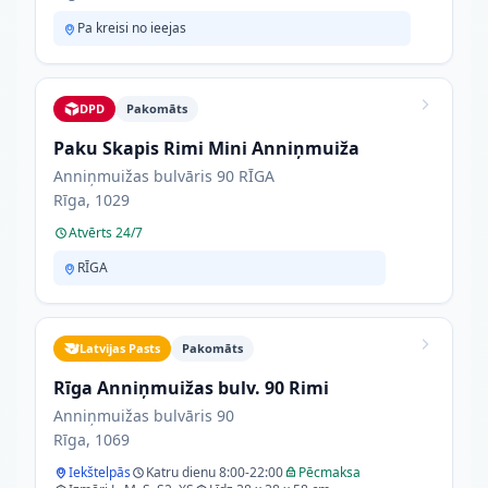
Pa kreisi no ieejas
DPD
Pakomāts
Paku Skapis Rimi Mini Anniņmuiža
Anniņmuižas bulvāris 90 RĪGA
Rīga, 1029
Atvērts 24/7
RĪGA
Latvijas Pasts
Pakomāts
Rīga Anniņmuižas bulv. 90 Rimi
Anniņmuižas bulvāris 90
Rīga, 1069
Iekštelpās
Katru dienu 8:00-22:00
Pēcmaksa