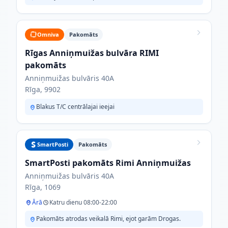
Omniva
Pakomāts
Rīgas Anniņmuižas bulvāra RIMI
pakomāts
Anniņmuižas bulvāris 40A
Rīga, 9902
Blakus T/C centrālajai ieejai
SmartPosti
Pakomāts
SmartPosti pakomāts Rimi Anniņmuižas
Anniņmuižas bulvāris 40A
Rīga, 1069
Ārā
Katru dienu 08:00-22:00
Pakomāts atrodas veikalā Rimi, ejot garām Drogas.