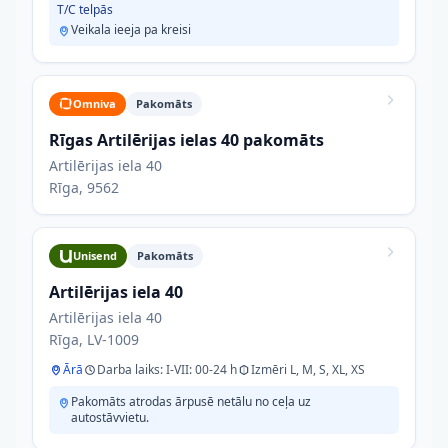
T/C telpās
Veikala ieeja pa kreisi
Omniva
Pakomāts
Rīgas Artilērijas ielas 40 pakomāts
Artilērijas iela 40
Rīga, 9562
Unisend
Pakomāts
Artilērijas iela 40
Artilērijas iela 40
Rīga, LV-1009
Ārā
Darba laiks: I-VII: 00-24 h
Izmēri L, M, S, XL, XS
Pakomāts atrodas ārpusē netālu no ceļa uz
autostāvvietu.