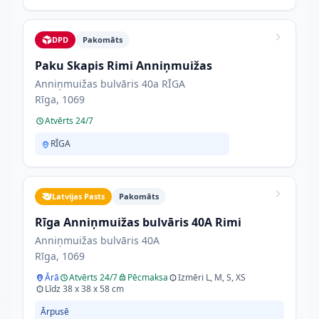
DPD
Pakomāts
Paku Skapis Rimi Anniņmuižas
Anniņmuižas bulvāris 40a RĪGA
Rīga, 1069
Atvērts 24/7
RĪGA
Latvijas Pasts
Pakomāts
Rīga Anniņmuižas bulvāris 40A Rimi
Anniņmuižas bulvāris 40A
Rīga, 1069
Ārā
Atvērts 24/7
Pēcmaksa
Izmēri L, M, S, XS
Līdz 38 x 38 x 58 cm
Ārpusē