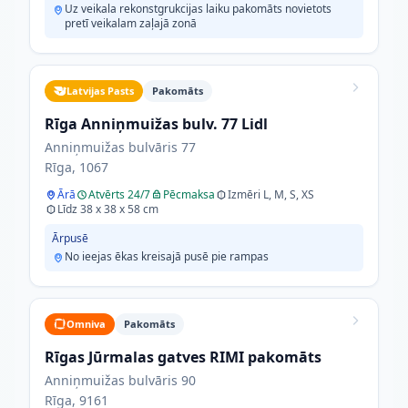
Uz veikala rekonstgrukcijas laiku pakomāts novietots
pretī veikalam zaļajā zonā
Latvijas Pasts
Pakomāts
Rīga Anniņmuižas bulv. 77 Lidl
Anniņmuižas bulvāris 77
Rīga, 1067
Ārā
Atvērts 24/7
Pēcmaksa
Izmēri L, M, S, XS
Līdz 38 x 38 x 58 cm
Ārpusē
No ieejas ēkas kreisajā pusē pie rampas
Omniva
Pakomāts
Rīgas Jūrmalas gatves RIMI pakomāts
Anniņmuižas bulvāris 90
Rīga, 9161