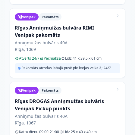
Venipak
Pakomāts
Rīgas Anniņmuižas bulvāra RIMI
Venipak pakomāts
Anniņmuižas bulvāris 40A
Rīga, 1069
Atvērts 24/7
Pēcmaksa
Līdz 41 x 39,5 x 61 cm
Pakomāts atrodas labajā pusē pie ieejas veikalā; 24/7
Venipak
Pakomāts
Rīgas DROGAS Anniņmuižas bulvāris
Venipak Pickup punkts
Anniņmuižas bulvāris 40A
Rīga, 1067
Katru dienu 09:00-21:00
Līdz 25 x 40 x 40 cm