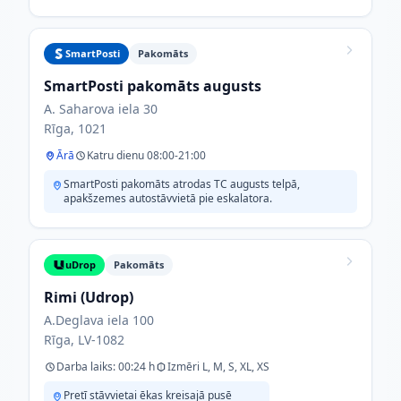
SmartPosti
Pakomāts
SmartPosti pakomāts augusts
A. Saharova iela 30
Rīga, 1021
Ārā
Katru dienu 08:00-21:00
SmartPosti pakomāts atrodas TC augusts telpā,
apakšzemes autostāvvietā pie eskalatora.
uDrop
Pakomāts
Rimi (Udrop)
A.Deglava iela 100
Rīga, LV-1082
Darba laiks: 00:24 h
Izmēri L, M, S, XL, XS
Pretī stāvvietai ēkas kreisajā pusē