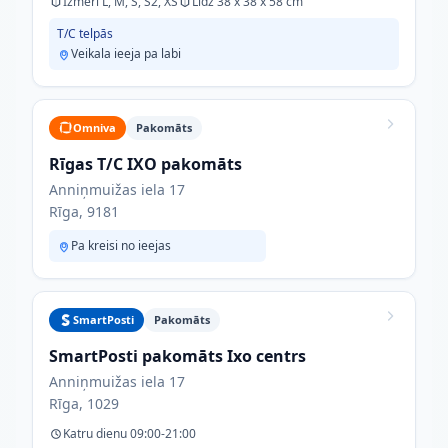
Izmēri L, M, S, S2, XS
Līdz 38 x 38 x 58 cm
T/C telpās
Veikala ieeja pa labi
Omniva
Pakomāts
Rīgas T/C IXO pakomāts
Anniņmuižas iela 17
Rīga, 9181
Pa kreisi no ieejas
SmartPosti
Pakomāts
SmartPosti pakomāts Ixo centrs
Anniņmuižas iela 17
Rīga, 1029
Katru dienu 09:00-21:00