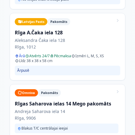
Latvijas Pasts
Pakomāts
Rīga A.Čaka iela 128
Aleksandra Čaka iela 128
Rīga, 1012
Ārā
Atvērts 24/7
Pēcmaksa
Izmēri L, M, S, XS
Līdz 38 x 38 x 58 cm
Ārpusē
Omniva
Pakomāts
Rīgas Saharova ielas 14 Mego pakomāts
Andreja Saharova iela 14
Rīga, 9906
Blakus T/C centrālajai ieejai