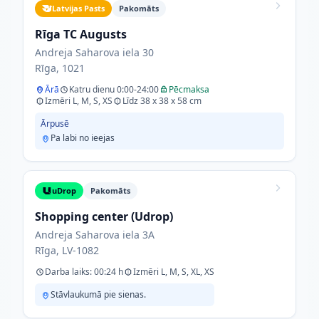
Latvijas Pasts
Pakomāts
Rīga TC Augusts
Andreja Saharova iela 30
Rīga, 1021
Ārā
Katru dienu 0:00-24:00
Pēcmaksa
Izmēri L, M, S, XS
Līdz 38 x 38 x 58 cm
Ārpusē
Pa labi no ieejas
uDrop
Pakomāts
Shopping center (Udrop)
Andreja Saharova iela 3A
Rīga, LV-1082
Darba laiks: 00:24 h
Izmēri L, M, S, XL, XS
Stāvlaukumā pie sienas.