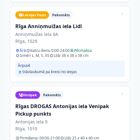
Latvijas Pasts
Pakomāts
Rīga Anniņmuižas iela Lidl
Anniņmuižas iela 8A
Rīga, 1029
Ārā
Katru dienu 0:00-24:00
Pēcmaksa
Izmēri L, M, S, XS
Līdz 38 x 38 x 58 cm
Ārpusē
Stāvlaukumā pa kreisi no ieejas
Venipak
Pakomāts
Rīgas DROGAS Antonijas iela Venipak
Pickup punkts
Antonijas iela 9
Rīga, 1010
Pirmdiena: 09:00-21:00
Līdz 25 x 40 x 40 cm