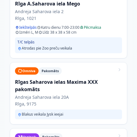
Rīga A.Saharova iela Mego
Andreja Saharova iela 2
Rīga, 1021
Iekštelpās
Katru dienu 7:00-23:00
Pēcmaksa
Izmēri L, M
Līdz 38 x 38 x 58 cm
T/C telpās
Atrodas pie Zoo preču veikala
Omniva
Pakomāts
Rīgas Saharova ielas Maxima XXX
pakomāts
Andreja Saharova iela 20A
Rīga, 9175
Blakus veikala Jysk ieejai
Venipak
Pakomāts