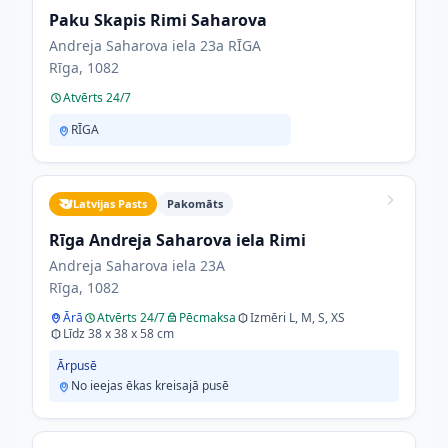
Paku Skapis Rimi Saharova
Andreja Saharova iela 23a RĪGA
Rīga, 1082
Atvērts 24/7
RĪGA
Latvijas Pasts
Pakomāts
Rīga Andreja Saharova iela Rimi
Andreja Saharova iela 23A
Rīga, 1082
Ārā
Atvērts 24/7
Pēcmaksa
Izmēri L, M, S, XS
Līdz 38 x 38 x 58 cm
Ārpusē
No ieejas ēkas kreisajā pusē