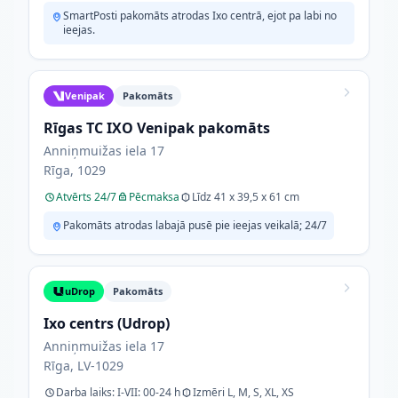
SmartPosti pakomāts atrodas Ixo centrā, ejot pa labi no
ieejas.
Venipak
Pakomāts
Rīgas TC IXO Venipak pakomāts
Anniņmuižas iela 17
Rīga, 1029
Atvērts 24/7
Pēcmaksa
Līdz 41 x 39,5 x 61 cm
Pakomāts atrodas labajā pusē pie ieejas veikalā; 24/7
uDrop
Pakomāts
Ixo centrs (Udrop)
Anniņmuižas iela 17
Rīga, LV-1029
Darba laiks: I-VII: 00-24 h
Izmēri L, M, S, XL, XS