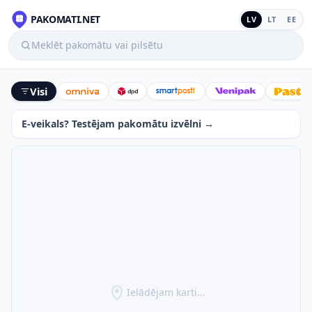
PAKOMATI.NET
LV
LT
EE
Meklēt pakomātu vai pilsētu
Visi
Omniva
DPD
SmartPosti
Venipak
Latv
E-veikals? Testējam pakomātu izvēlni →
Ielādējam karti...