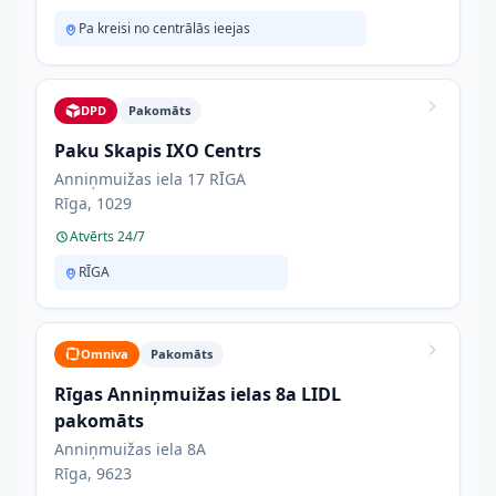
Pa kreisi no centrālās ieejas
DPD
Pakomāts
Paku Skapis IXO Centrs
Anniņmuižas iela 17 RĪGA
Rīga, 1029
Atvērts 24/7
RĪGA
Omniva
Pakomāts
Rīgas Anniņmuižas ielas 8a LIDL
pakomāts
Anniņmuižas iela 8A
Rīga, 9623