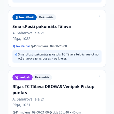
SmartPosti
Pakomāts
SmartPosti pakomāts Tālava
A. Saharova iela 21
Rīga, 1082
Iekštelpās
Pirmdiena: 09:00-20:00
SmartPosti pakomāts izvietots TC Tālava telpās, ieejot no
A.Saharova ielas puses – pa kreisi.
Venipak
Pakomāts
Rīgas TC Tālava DROGAS Venipak Pickup
punkts
A. Saharova iela 21
Rīga, 1021
Pirmdiena: 09:00-21:00
Līdz 25 x 40 x 40 cm