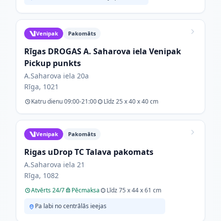
Venipak
Pakomāts
Rīgas DROGAS A. Saharova iela Venipak
Pickup punkts
A.Saharova iela 20a
Rīga, 1021
Katru dienu 09:00-21:00
Līdz 25 x 40 x 40 cm
Venipak
Pakomāts
Rigas uDrop TC Talava pakomats
A.Saharova iela 21
Rīga, 1082
Atvērts 24/7
Pēcmaksa
Līdz 75 x 44 x 61 cm
Pa labi no centrālās ieejas