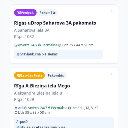
Venipak
Pakomāts
Rigas uDrop Saharova 3A pakomats
A.Saharova iela 3A
Rīga, 1082
Atvērts 24/7
Pēcmaksa
Līdz 75 x 44 x 61 cm
Stāvlaukumā pie sienas
Latvijas Pasts
Pakomāts
Rīga A.Bieziņa iela Mego
Aleksandra Bieziņa iela 8
Rīga, 1029
Ārā
Atvērts 24/7
Pēcmaksa
Izmēri L, M, S, XS
Līdz 38 x 38 x 58 cm
Ārpusē
No ieejas ēkas kreisajā pusē