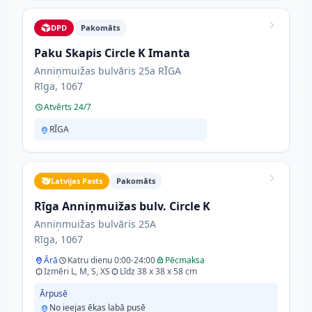
DPD
Pakomāts
Paku Skapis Circle K Imanta
Anniņmuižas bulvāris 25a RĪGA
Rīga, 1067
Atvērts 24/7
RĪGA
Latvijas Pasts
Pakomāts
Rīga Anniņmuižas bulv. Circle K
Anniņmuižas bulvāris 25A
Rīga, 1067
Ārā
Katru dienu 0:00-24:00
Pēcmaksa
Izmēri L, M, S, XS
Līdz 38 x 38 x 58 cm
Ārpusē
No ieejas ēkas labā pusē