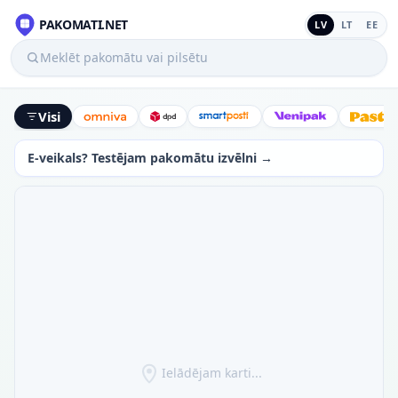
PAKOMATI.NET
LV
LT
EE
Meklēt pakomātu vai pilsētu
Visi
Omniva
DPD
SmartPosti
Venipak
Latv
E-veikals? Testējam pakomātu izvēlni →
Ielādējam karti...