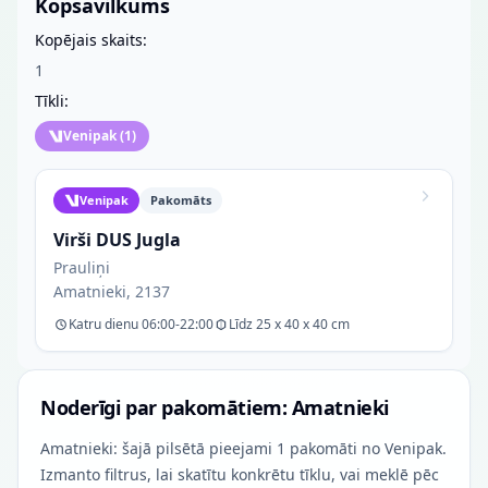
Kopsavilkums
Kopējais skaits:
1
Tīkli:
Venipak
(
1
)
Venipak
Pakomāts
Virši DUS Jugla
Prauliņi
Amatnieki, 2137
Katru dienu 06:00-22:00
Līdz 25 x 40 x 40 cm
Noderīgi par pakomātiem: Amatnieki
Amatnieki: šajā pilsētā pieejami 1 pakomāti no Venipak.
Izmanto filtrus, lai skatītu konkrētu tīklu, vai meklē pēc