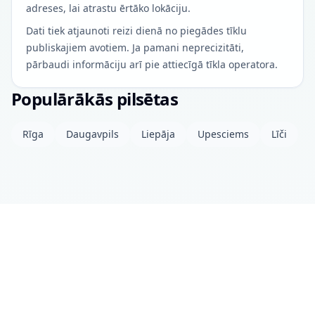
adreses, lai atrastu ērtāko lokāciju.
Dati tiek atjaunoti reizi dienā no piegādes tīklu
publiskajiem avotiem. Ja pamani neprecizitāti,
pārbaudi informāciju arī pie attiecīgā tīkla operatora.
Populārākās pilsētas
Rīga
Daugavpils
Liepāja
Upesciems
Līči
Par projektu
Kontakti
Privātuma politika
Atvērtie dati
© 2026 drinkits DEV
•
Dati atjaunoti: šodien 04:00