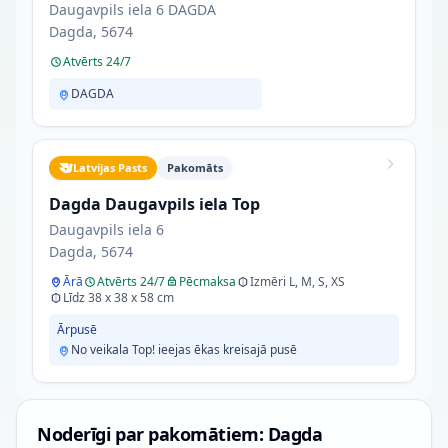
Daugavpils iela 6 DAGDA
Dagda, 5674
Atvērts 24/7
DAGDA
Latvijas Pasts
Pakomāts
Dagda Daugavpils iela Top
Daugavpils iela 6
Dagda, 5674
Ārā
Atvērts 24/7
Pēcmaksa
Izmēri L, M, S, XS
Līdz 38 x 38 x 58 cm
Ārpusē
No veikala Top! ieejas ēkas kreisajā pusē
Noderīgi par pakomātiem: Dagda