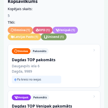
Kopsavilkums
Kopējais skaits:
5
Tīkli:
Omniva
(
1
)
DPD
(
1
)
Venipak
(
1
)
Latvijas Pasts
(
1
)
Unisend
(
1
)
Omniva
Pakomāts
Dagdas TOP pakomāts
Daugavpils iela 6
Dagda, 9989
Pa kreisi no ieejas
Venipak
Pakomāts
Dagdas TOP Venipak pakomāts