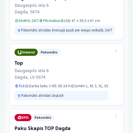
Daugavpils iela 6
Dagda, 5674
Atvērts 24/7
Pēcmaksa
Līdz 41 x 39,5 x 61 cm
Pakomāts atrodas kreisajā pusē pie ieejas veikalā; 24/7
Unisend
Pakomāts
Top
Daugavpils iela 6
Dagda, LV-5674
Ārā
Darba laiks: I-VII: 00-24 h
Izmēri L, M, S, XL, XS
Pakomāts atrodas ārpusē
DPD
Pakomāts
Paku Skapis TOP Dagda