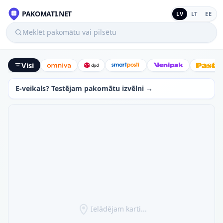
PAKOMATI.NET
LV
LT
EE
Meklēt pakomātu vai pilsētu
Visi
Omniva
DPD
SmartPosti
Venipak
Latv
E-veikals? Testējam pakomātu izvēlni →
Ielādējam karti...