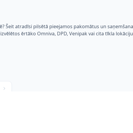
lē? Šeit atradīsi pilsētā pieejamos pakomātus un saņemšan
i izvēlētos ērtāko Omniva, DPD, Venipak vai cita tīkla lokāciju