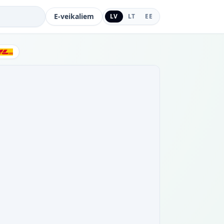
E-veikaliem
LV
LT
EE
DHL