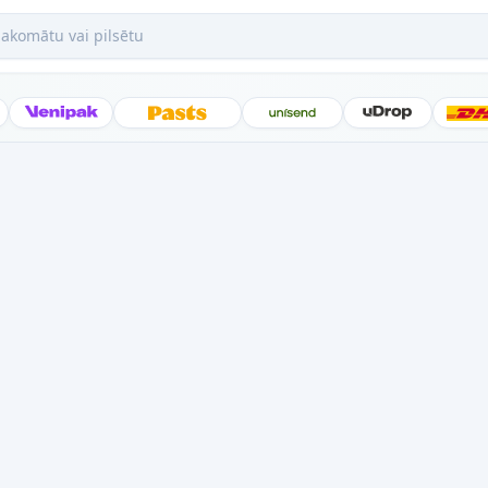
mātu vai pilsētu
Posti
Venipak
Latvijas Pasts
Unisend
uDrop