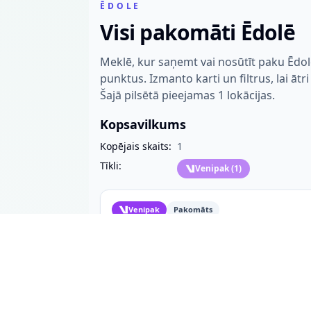
ĒDOLE
Visi pakomāti Ēdolē
Meklē, kur saņemt vai nosūtīt paku Ēdo
punktus. Izmanto karti un filtrus, lai ātr
Šajā pilsētā pieejamas 1 lokācijas.
Kopsavilkums
Kopējais skaits:
1
Tīkli:
Venipak
(
1
)
Venipak
Pakomāts
Virši DUS Ēdole
Dārza iela 7
Ēdole, 3310
Katru dienu 06:00-23:00
Līdz 25 x 40 x 40 cm