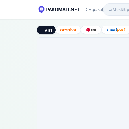
Meklēt pako
PAKOMATI.NET
Atpakaļ
Visi
Omniva
DPD
Smart