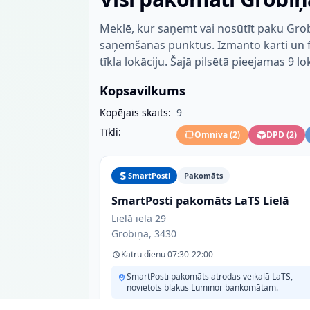
Meklē, kur saņemt vai nosūtīt paku Grob
saņemšanas punktus. Izmanto karti un fil
tīkla lokāciju. Šajā pilsētā pieejamas 9 lo
Kopsavilkums
Kopējais skaits:
9
Tīkli:
Omniva
(
2
)
DPD
(
2
)
SmartPosti
Pakomāts
SmartPosti pakomāts LaTS Lielā
Lielā iela 29
Grobiņa, 3430
Katru dienu 07:30-22:00
SmartPosti pakomāts atrodas veikalā LaTS,
novietots blakus Luminor bankomātam.