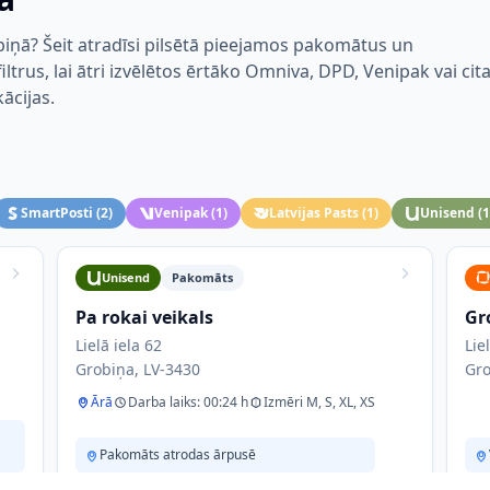
iņā? Šeit atradīsi pilsētā pieejamos pakomātus un
trus, lai ātri izvēlētos ērtāko Omniva, DPD, Venipak vai cit
kācijas.
SmartPosti
(
2
)
Venipak
(
1
)
Latvijas Pasts
(
1
)
Unisend
(
1
Unisend
Pakomāts
Pa rokai veikals
Gr
Lielā iela 62
Lie
Grobiņa, LV-3430
Gro
Ārā
Darba laiks: 00:24 h
Izmēri M, S, XL, XS
Pakomāts atrodas ārpusē