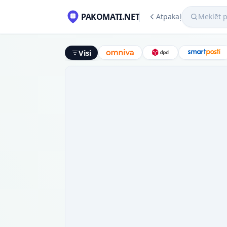
Meklēt pako
PAKOMATI.NET
Atpakaļ
Visi
Omniva
DPD
Smart