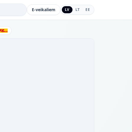
E-veikaliem
LV
LT
EE
DHL