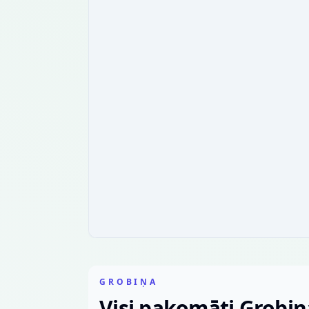
GROBIŅA
Visi pakomāti Grobiņ