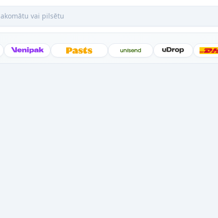
mātu vai pilsētu
Posti
Venipak
Latvijas Pasts
Unisend
uDrop