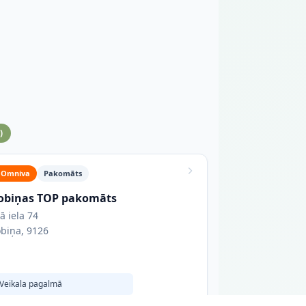
a
)
Omniva
Pakomāts
obiņas TOP pakomāts
lā iela 74
biņa, 9126
Veikala pagalmā