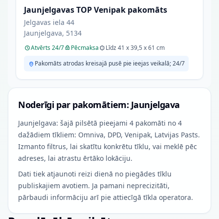
Jaunjelgavas TOP Venipak pakomāts
Jelgavas iela 44
Jaunjelgava, 5134
Atvērts 24/7
Pēcmaksa
Līdz 41 x 39,5 x 61 cm
Pakomāts atrodas kreisajā pusē pie ieejas veikalā; 24/7
Noderīgi par pakomātiem: Jaunjelgava
Jaunjelgava: šajā pilsētā pieejami 4 pakomāti no 4
dažādiem tīkliem: Omniva, DPD, Venipak, Latvijas Pasts.
Izmanto filtrus, lai skatītu konkrētu tīklu, vai meklē pēc
adreses, lai atrastu ērtāko lokāciju.
Dati tiek atjaunoti reizi dienā no piegādes tīklu
publiskajiem avotiem. Ja pamani neprecizitāti,
pārbaudi informāciju arī pie attiecīgā tīkla operatora.