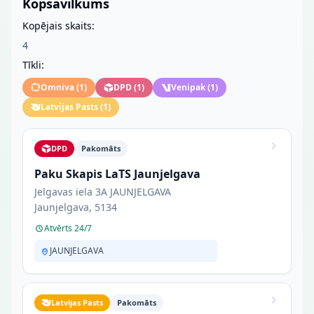
Kopsavilkums
Kopējais skaits:
4
Tīkli:
Omniva
(
1
)
DPD
(
1
)
Venipak
(
1
)
Latvijas Pasts
(
1
)
DPD
Pakomāts
Paku Skapis LaTS Jaunjelgava
Jelgavas iela 3A JAUNJELGAVA
Jaunjelgava, 5134
Atvērts 24/7
JAUNJELGAVA
Latvijas Pasts
Pakomāts