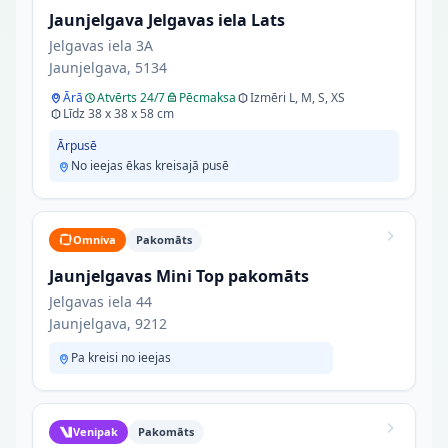
Jaunjelgava Jelgavas iela Lats
Jelgavas iela 3A
Jaunjelgava, 5134
Ārā
Atvērts 24/7
Pēcmaksa
Izmēri L, M, S, XS
Līdz 38 x 38 x 58 cm
Ārpusē
No ieejas ēkas kreisajā pusē
Omniva
Pakomāts
Jaunjelgavas Mini Top pakomāts
Jelgavas iela 44
Jaunjelgava, 9212
Pa kreisi no ieejas
Venipak
Pakomāts