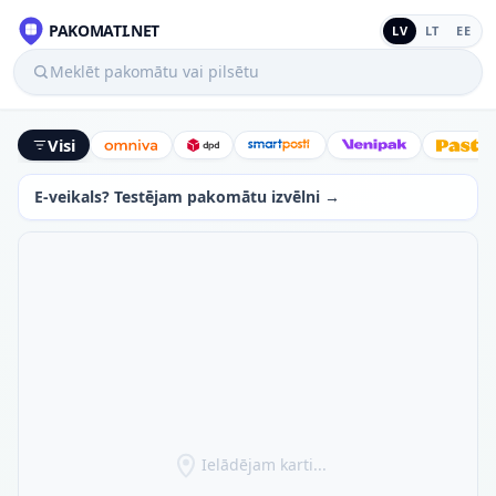
PAKOMATI.NET
LV
LT
EE
Meklēt pakomātu vai pilsētu
Visi
Omniva
DPD
SmartPosti
Venipak
Latv
E-veikals? Testējam pakomātu izvēlni →
Ielādējam karti...