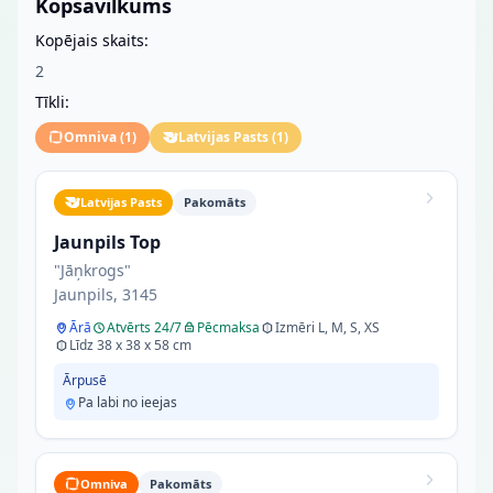
Kopsavilkums
Kopējais skaits:
2
Tīkli:
Omniva
(
1
)
Latvijas Pasts
(
1
)
Latvijas Pasts
Pakomāts
Jaunpils Top
"Jāņkrogs"
Jaunpils, 3145
Ārā
Atvērts 24/7
Pēcmaksa
Izmēri L, M, S, XS
Līdz 38 x 38 x 58 cm
Ārpusē
Pa labi no ieejas
Omniva
Pakomāts