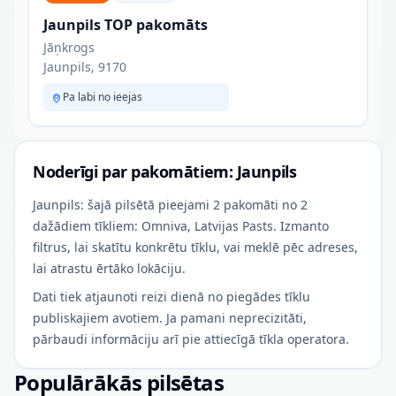
Jaunpils TOP pakomāts
Jāņkrogs
Jaunpils, 9170
Pa labi no ieejas
Noderīgi par pakomātiem: Jaunpils
Jaunpils: šajā pilsētā pieejami 2 pakomāti no 2
dažādiem tīkliem: Omniva, Latvijas Pasts. Izmanto
filtrus, lai skatītu konkrētu tīklu, vai meklē pēc adreses,
lai atrastu ērtāko lokāciju.
Dati tiek atjaunoti reizi dienā no piegādes tīklu
publiskajiem avotiem. Ja pamani neprecizitāti,
pārbaudi informāciju arī pie attiecīgā tīkla operatora.
Populārākās pilsētas