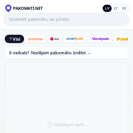
PAKOMATI.NET
LV
LT
EE
Meklēt pakomātu vai pilsētu
Visi
Omniva
DPD
SmartPosti
Venipak
Latv
E-veikals? Testējam pakomātu izvēlni →
Ielādējam karti...