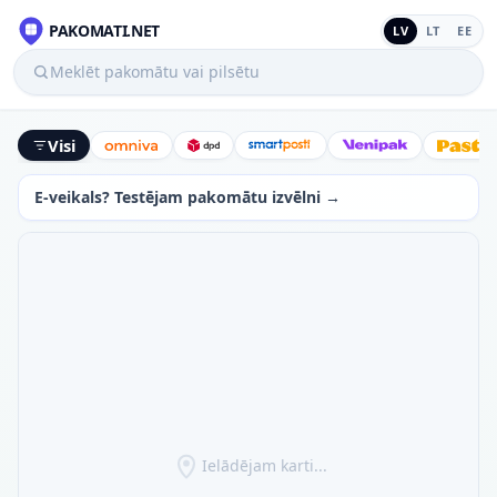
PAKOMATI.NET
LV
LT
EE
Meklēt pakomātu vai pilsētu
Visi
Omniva
DPD
SmartPosti
Venipak
Latv
E-veikals? Testējam pakomātu izvēlni →
Ielādējam karti...