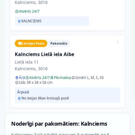
Kalnciems, 3016
Atvērts 24/7
KALNCIEMS
Latvijas Pasts
Pakomāts
Kalnciems Lielā iela Aibe
Lielā iela 11
Kalnciems, 3016
Ārā
Atvērts 24/7
Pēcmaksa
Izmēri L, M, S, XS
Līdz 38 x 38 x 58 cm
Ārpusē
No ieejas ēkas kreisajā pusē
Noderīgi par pakomātiem: Kalnciems
Kalnciems: šajā pilsētā pieejami 5 pakomāti no 5