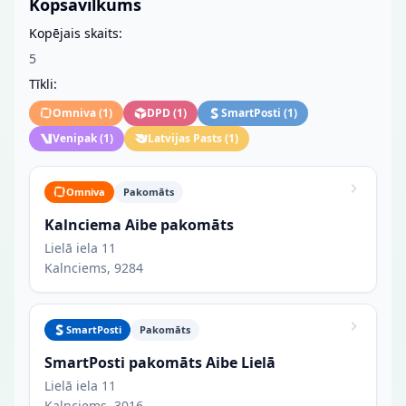
Kopsavilkums
Kopējais skaits:
5
Tīkli:
Omniva
(
1
)
DPD
(
1
)
SmartPosti
(
1
)
Venipak
(
1
)
Latvijas Pasts
(
1
)
Omniva
Pakomāts
Kalnciema Aibe pakomāts
Lielā iela 11
Kalnciems, 9284
SmartPosti
Pakomāts
SmartPosti pakomāts Aibe Lielā
Lielā iela 11
Kalnciems, 3016