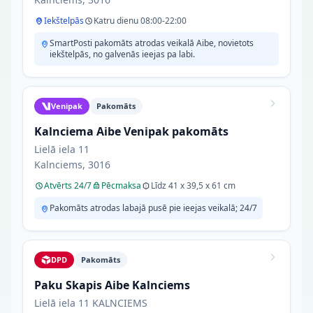
Iekštelpās
Katru dienu 08:00-22:00
SmartPosti pakomāts atrodas veikalā Aibe, novietots
iekštelpās, no galvenās ieejas pa labi.
Venipak
Pakomāts
Kalnciema Aibe Venipak pakomāts
Lielā iela 11
Kalnciems, 3016
Atvērts 24/7
Pēcmaksa
Līdz 41 x 39,5 x 61 cm
Pakomāts atrodas labajā pusē pie ieejas veikalā; 24/7
DPD
Pakomāts
Paku Skapis Aibe Kalnciems
Lielā iela 11 KALNCIEMS