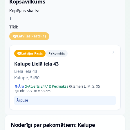
Kopsavilkums
Kopējais skaits:
1
Tīkli:
Latvijas Pasts
(
1
)
Latvijas Pasts
Pakomāts
Kalupe Lielā iela 43
Lielā iela 43
Kalupe, 5450
Ārā
Atvērts 24/7
Pēcmaksa
Izmēri L, M, S, XS
Līdz 38 x 38 x 58 cm
Ārpusē
Noderīgi par pakomātiem: Kalupe