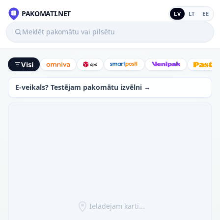
PAKOMATI.NET
LV
LT
EE
Meklēt pakomātu vai pilsētu
Visi
Omniva
DPD
SmartPosti
Venipak
Latv
E-veikals? Testējam pakomātu izvēlni →
Ielādējam karti...