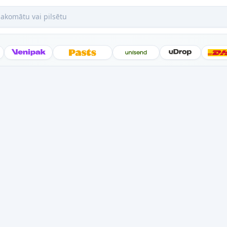
mātu vai pilsētu
Posti
Venipak
Latvijas Pasts
Unisend
uDrop