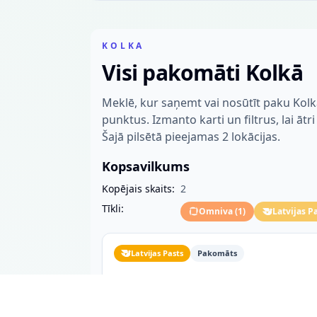
KOLKA
Visi pakomāti Kolkā
Meklē, kur saņemt vai nosūtīt paku Kol
punktus. Izmanto karti un filtrus, lai ātr
Šajā pilsētā pieejamas 2 lokācijas.
Kopsavilkums
Kopējais skaits:
2
Tīkli:
Omniva
(
1
)
Latvijas P
Latvijas Pasts
Pakomāts
Kolka Zītari
"Zītari"
Kolka, 3275