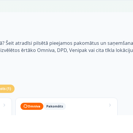
kā? Šeit atradīsi pilsētā pieejamos pakomātus un saņemšan
i izvēlētos ērtāko Omniva, DPD, Venipak vai cita tīkla lokāciju
asts
(
1
)
Omniva
Pakomāts
Kolkas Citro pakomāts
Saulkrasti
Kolka, 9264