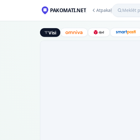
Meklēt pako
PAKOMATI.NET
Atpakaļ
Visi
Omniva
DPD
Smart