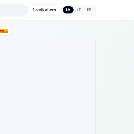
E-veikaliem
LV
LT
EE
DHL