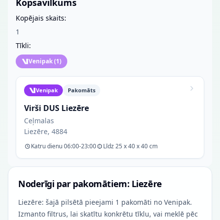
Kopsavilkums
Kopējais skaits:
1
Tīkli:
Venipak
(
1
)
Venipak
Pakomāts
Virši DUS Liezēre
Ceļmalas
Liezēre, 4884
Katru dienu 06:00-23:00
Līdz 25 x 40 x 40 cm
Noderīgi par pakomātiem: Liezēre
Liezēre: šajā pilsētā pieejami 1 pakomāti no Venipak.
Izmanto filtrus, lai skatītu konkrētu tīklu, vai meklē pēc