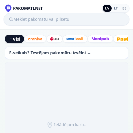
PAKOMATI.NET
LV
LT
EE
Meklēt pakomātu vai pilsētu
Visi
Omniva
DPD
SmartPosti
Venipak
Latv
E-veikals? Testējam pakomātu izvēlni →
Ielādējam karti...