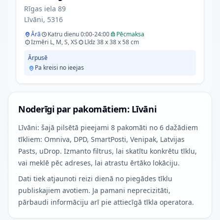
Rīgas iela 89
Līvāni, 5316
Ārā
Katru dienu 0:00-24:00
Pēcmaksa
Izmēri L, M, S, XS
Līdz 38 x 38 x 58 cm
Ārpusē
Pa kreisi no ieejas
Noderīgi par pakomātiem: Līvāni
Līvāni: šajā pilsētā pieejami 8 pakomāti no 6 dažādiem
tīkliem: Omniva, DPD, SmartPosti, Venipak, Latvijas
Pasts, uDrop. Izmanto filtrus, lai skatītu konkrētu tīklu,
vai meklē pēc adreses, lai atrastu ērtāko lokāciju.
Dati tiek atjaunoti reizi dienā no piegādes tīklu
publiskajiem avotiem. Ja pamani neprecizitāti,
pārbaudi informāciju arī pie attiecīgā tīkla operatora.