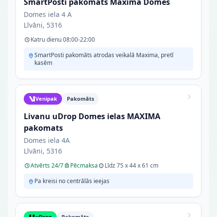
SmartPosti pakomāts Maxima Domes
Domes iela 4 A
Līvāni, 5316
Katru dienu 08:00-22:00
SmartPosti pakomāts atrodas veikalā Maxima, pretī
kasēm
Venipak
Pakomāts
Livanu uDrop Domes ielas MAXIMA
pakomats
Domes iela 4A
Līvāni, 5316
Atvērts 24/7
Pēcmaksa
Līdz 75 x 44 x 61 cm
Pa kreisi no centrālās ieejas
uDrop
Pakomāts