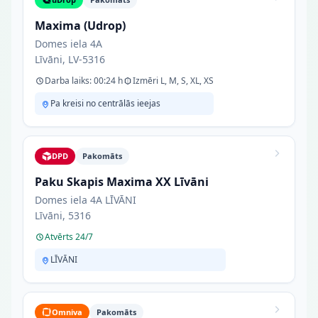
Maxima (Udrop)
Domes iela 4A
Līvāni, LV-5316
Darba laiks: 00:24 h
Izmēri L, M, S, XL, XS
Pa kreisi no centrālās ieejas
DPD
Pakomāts
Paku Skapis Maxima XX Līvāni
Domes iela 4A LĪVĀNI
Līvāni, 5316
Atvērts 24/7
LĪVĀNI
Omniva
Pakomāts