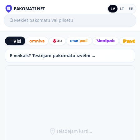
PAKOMATI.NET
LV
LT
EE
Meklēt pakomātu vai pilsētu
Visi
Omniva
DPD
SmartPosti
Venipak
Latv
E-veikals? Testējam pakomātu izvēlni →
Ielādējam karti...