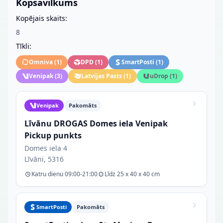
Kopsavilkums
Kopējais skaits:
8
Tīkli:
Omniva
(
1
)
DPD
(
1
)
SmartPosti
(
1
)
Venipak
(
3
)
Latvijas Pasts
(
1
)
uDrop
(
1
)
Venipak
Pakomāts
Līvānu DROGAS Domes iela Venipak
Pickup punkts
Domes iela 4
Līvāni, 5316
Katru dienu 09:00-21:00
Līdz 25 x 40 x 40 cm
SmartPosti
Pakomāts