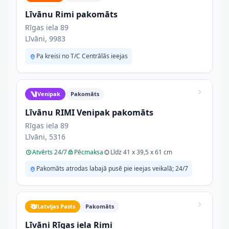
Līvānu Rimi pakomāts
Rīgas iela 89
Līvāni, 9983
Pa kreisi no T/C Centrālās ieejas
Venipak
Pakomāts
Līvānu RIMI Venipak pakomāts
Rīgas iela 89
Līvāni, 5316
Atvērts 24/7
Pēcmaksa
Līdz 41 x 39,5 x 61 cm
Pakomāts atrodas labajā pusē pie ieejas veikalā; 24/7
Latvijas Pasts
Pakomāts
Līvāni Rīgas iela Rimi