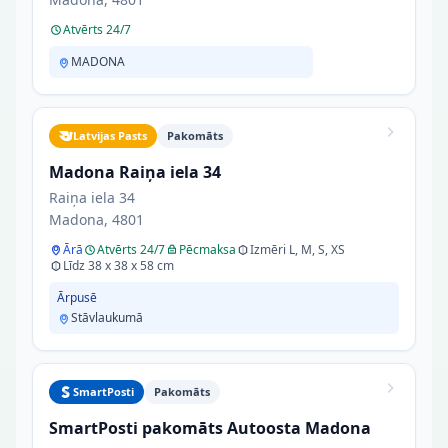
Atvērts 24/7
MADONA
Latvijas Pasts
Pakomāts
Madona Raiņa iela 34
Raiņa iela 34
Madona, 4801
Ārā
Atvērts 24/7
Pēcmaksa
Izmēri L, M, S, XS
Līdz 38 x 38 x 58 cm
Ārpusē
Stāvlaukumā
SmartPosti
Pakomāts
SmartPosti pakomāts Autoosta Madona