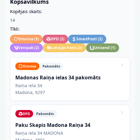
Kopsavilkums
Kopējais skaits:
14
Tīkli:
Omniva
(
3
)
DPD
(
3
)
SmartPosti
(
2
)
Venipak
(
2
)
Latvijas Pasts
(
3
)
Unisend
(
1
)
Omniva
Pakomāts
Madonas Raiņa ielas 34 pakomāts
Raiņa iela 34
Madona, 9297
DPD
Pakomāts
Paku Skapis Madona Raiņa 34
Raiņa iela 34 MADONA
Madona, 4801