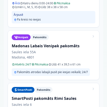
Ārā
Katru dienu 0:00-24:00
Pēcmaksa
Izmēri L, M, S, XS
Līdz 38 x 38 x 58 cm
Ārpusē
Pa kreisi no ieejas
Venipak
Pakomāts
Madonas Labais Venipak pakomāts
Saules iela 55A
Madona, 4801
Atvērts 24/7
Pēcmaksa
Līdz 41 x 39,5 x 61 cm
Pakomāts atrodas labajā pusē pie ieejas veikalā; 24/7
SmartPosti
Pakomāts
SmartPosti pakomāts Rimi Saules
Saules iela 6