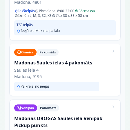
Madona, 4801
Iekštelpās
Pirmdiena: 8:00-22:00
Pēcmaksa
Izmēri L, M, S, S2, XS
Līdz 38 x 38 x 58 cm
T/C telpās
Ieejā pie Maxima pa labi
Omniva
Pakomāts
Madonas Saules ielas 4 pakomāts
Saules iela 4
Madona, 9195
Pa kreisi no ieejas
Venipak
Pakomāts
Madonas DROGAS Saules iela Venipak
Pickup punkts