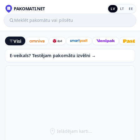
PAKOMATI.NET
LV
LT
EE
Meklēt pakomātu vai pilsētu
Visi
Omniva
DPD
SmartPosti
Venipak
Latv
E-veikals? Testējam pakomātu izvēlni →
Ielādējam karti...