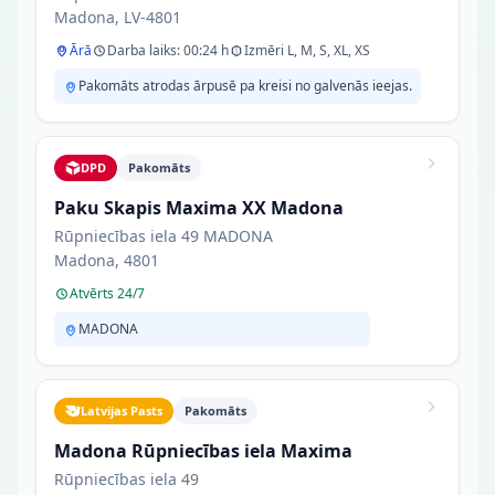
Madona, LV-4801
Ārā
Darba laiks: 00:24 h
Izmēri L, M, S, XL, XS
Pakomāts atrodas ārpusē pa kreisi no galvenās ieejas.
DPD
Pakomāts
Paku Skapis Maxima XX Madona
Rūpniecības iela 49 MADONA
Madona, 4801
Atvērts 24/7
MADONA
Latvijas Pasts
Pakomāts
Madona Rūpniecības iela Maxima
Rūpniecības iela 49