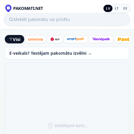
PAKOMATI.NET
LV
LT
EE
Meklēt pakomātu vai pilsētu
Visi
Omniva
DPD
SmartPosti
Venipak
Latv
E-veikals? Testējam pakomātu izvēlni →
Ielādējam karti...