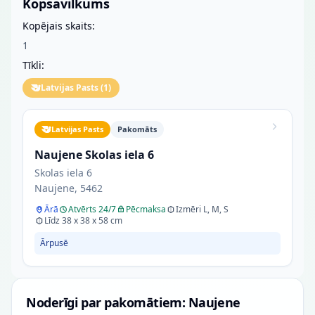
Kopsavilkums
Kopējais skaits:
1
Tīkli:
Latvijas Pasts
(
1
)
Latvijas Pasts
Pakomāts
Naujene Skolas iela 6
Skolas iela 6
Naujene, 5462
Ārā
Atvērts 24/7
Pēcmaksa
Izmēri L, M, S
Līdz 38 x 38 x 58 cm
Ārpusē
Noderīgi par pakomātiem: Naujene