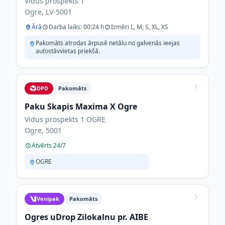
Vidus prospekts 1
Ogre, LV-5001
Ārā
Darba laiks: 00:24 h
Izmēri L, M, S, XL, XS
Pakomāts atrodas ārpusē netālu no galvenās ieejas
autostāvvietas priekšā.
DPD
Pakomāts
Paku Skapis Maxima X Ogre
Vidus prospekts 1 OGRE
Ogre, 5001
Atvērts 24/7
OGRE
Venipak
Pakomāts
Ogres uDrop Zilokalnu pr. AIBE