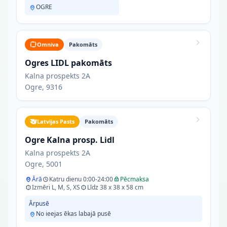
OGRE
Omniva
Pakomāts
Ogres LIDL pakomāts
Kalna prospekts 2A
Ogre, 9316
Latvijas Pasts
Pakomāts
Ogre Kalna prosp. Lidl
Kalna prospekts 2A
Ogre, 5001
Ārā
Katru dienu 0:00-24:00
Pēcmaksa
Izmēri L, M, S, XS
Līdz 38 x 38 x 58 cm
Ārpusē
No ieejas ēkas labajā pusē