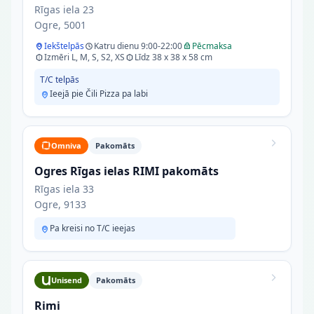
Rīgas iela 23
Ogre, 5001
Iekštelpās
Katru dienu 9:00-22:00
Pēcmaksa
Izmēri L, M, S, S2, XS
Līdz 38 x 38 x 58 cm
T/C telpās
Ieejā pie Čili Pizza pa labi
Omniva
Pakomāts
Ogres Rīgas ielas RIMI pakomāts
Rīgas iela 33
Ogre, 9133
Pa kreisi no T/C ieejas
Unisend
Pakomāts
Rimi