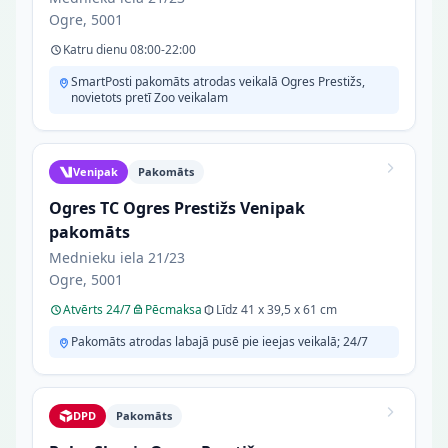
Ogre, 5001
Katru dienu 08:00-22:00
SmartPosti pakomāts atrodas veikalā Ogres Prestižs,
novietots pretī Zoo veikalam
Venipak
Pakomāts
Ogres TC Ogres Prestižs Venipak
pakomāts
Mednieku iela 21/23
Ogre, 5001
Atvērts 24/7
Pēcmaksa
Līdz 41 x 39,5 x 61 cm
Pakomāts atrodas labajā pusē pie ieejas veikalā; 24/7
DPD
Pakomāts