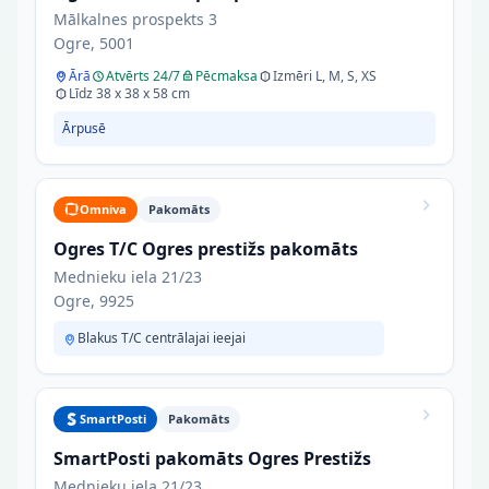
Mālkalnes prospekts 3
Ogre, 5001
Ārā
Atvērts 24/7
Pēcmaksa
Izmēri L, M, S, XS
Līdz 38 x 38 x 58 cm
Ārpusē
Omniva
Pakomāts
Ogres T/C Ogres prestižs pakomāts
Mednieku iela 21/23
Ogre, 9925
Blakus T/C centrālajai ieejai
SmartPosti
Pakomāts
SmartPosti pakomāts Ogres Prestižs
Mednieku iela 21/23