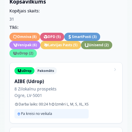
Kopsavilkums
Kopējais skaits:
31
Tīkli:
Omniva
(
8
)
DPD
(
5
)
SmartPosti
(
3
)
Venipak
(
6
)
Latvijas Pasts
(
5
)
Unisend
(
2
)
uDrop
(
2
)
uDrop
Pakomāts
AIBE (Udrop)
8 Zilokalnu prospekts
Ogre, LV-5001
Darba laiks: 00:24 h
Izmēri L, M, S, XL, XS
Pa kreisi no veikala