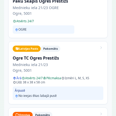
Paku Skapis Ogres Prestižs
Mednieku iela 21/23 OGRE
Ogre, 5001
Atvērts 24/7
OGRE
Latvijas Pasts
Pakomāts
Ogre TC Ogres Prestižs
Mednieku iela 21/23
Ogre, 5001
Ārā
Atvērts 24/7
Pēcmaksa
Izmēri L, M, S, XS
Līdz 38 x 38 x 58 cm
Ārpusē
No ieejas ēkas labajā pusē
Omniva
Pakomāts