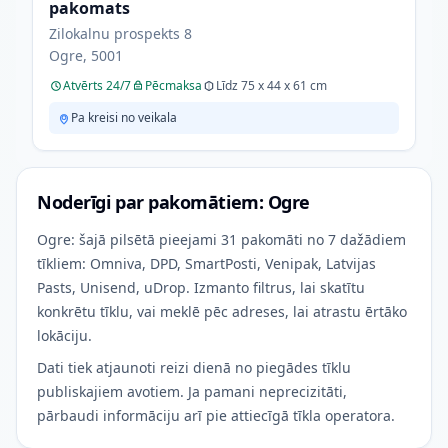
pakomats
Zilokalnu prospekts 8
Ogre, 5001
Atvērts 24/7
Pēcmaksa
Līdz 75 x 44 x 61 cm
Pa kreisi no veikala
Noderīgi par pakomātiem: Ogre
Ogre: šajā pilsētā pieejami 31 pakomāti no 7 dažādiem
tīkliem: Omniva, DPD, SmartPosti, Venipak, Latvijas
Pasts, Unisend, uDrop. Izmanto filtrus, lai skatītu
konkrētu tīklu, vai meklē pēc adreses, lai atrastu ērtāko
lokāciju.
Dati tiek atjaunoti reizi dienā no piegādes tīklu
publiskajiem avotiem. Ja pamani neprecizitāti,
pārbaudi informāciju arī pie attiecīgā tīkla operatora.