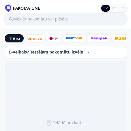
PAKOMATI.NET
LV
LT
EE
Meklēt pakomātu vai pilsētu
Visi
Omniva
DPD
SmartPosti
Venipak
Latv
E-veikals? Testējam pakomātu izvēlni →
Ielādējam karti...