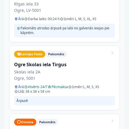
Rīgas iela 33
Ogre, LV-5001
Ārā
Darba laiks: 00:24 h
Izmēri L, M, S, XL, XS
Pakomāts atrodas ārpusē pa labi no galvenās ieejas pie
kāpnēm.
Latvijas Pasts
Pakomāts
Ogre Skolas iela Tirgus
Skolas iela 2A
Ogre, 5001
Ārā
Atvērts 24/7
Pēcmaksa
Izmēri L, M, S, XS
Līdz 38 x 38 x 58 cm
Ārpusē
Omniva
Pakomāts