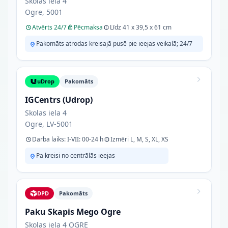
Skolas iela 4
Ogre, 5001
Atvērts 24/7
Pēcmaksa
Līdz 41 x 39,5 x 61 cm
Pakomāts atrodas kreisajā pusē pie ieejas veikalā; 24/7
uDrop
Pakomāts
IGCentrs (Udrop)
Skolas iela 4
Ogre, LV-5001
Darba laiks: I-VII: 00-24 h
Izmēri L, M, S, XL, XS
Pa kreisi no centrālās ieejas
DPD
Pakomāts
Paku Skapis Mego Ogre
Skolas iela 4 OGRE