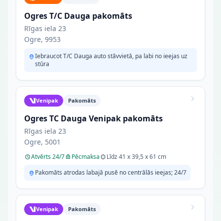
Ogres T/C Dauga pakomāts
Rīgas iela 23
Ogre, 9953
Iebraucot T/C Dauga auto stāvvietā, pa labi no ieejas uz
stūra
Venipak
Pakomāts
Ogres TC Dauga Venipak pakomāts
Rīgas iela 23
Ogre, 5001
Atvērts 24/7
Pēcmaksa
Līdz 41 x 39,5 x 61 cm
Pakomāts atrodas labajā pusē no centrālās ieejas; 24/7
Venipak
Pakomāts