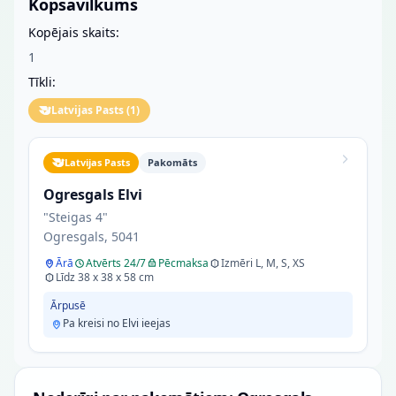
Kopsavilkums
Kopējais skaits:
1
Tīkli:
Latvijas Pasts
(
1
)
Latvijas Pasts
Pakomāts
Ogresgals Elvi
"Steigas 4"
Ogresgals, 5041
Ārā
Atvērts 24/7
Pēcmaksa
Izmēri L, M, S, XS
Līdz 38 x 38 x 58 cm
Ārpusē
Pa kreisi no Elvi ieejas