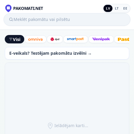
PAKOMATI.NET
LV
LT
EE
Meklēt pakomātu vai pilsētu
Visi
Omniva
DPD
SmartPosti
Venipak
Latv
E-veikals? Testējam pakomātu izvēlni →
Ielādējam karti...