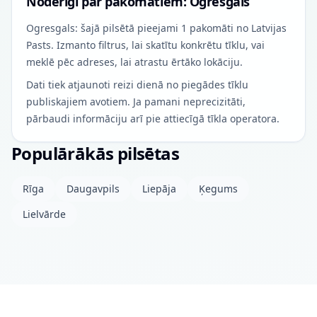
Noderīgi par pakomātiem: Ogresgals
Ogresgals: šajā pilsētā pieejami 1 pakomāti no Latvijas
Pasts. Izmanto filtrus, lai skatītu konkrētu tīklu, vai
meklē pēc adreses, lai atrastu ērtāko lokāciju.
Dati tiek atjaunoti reizi dienā no piegādes tīklu
publiskajiem avotiem. Ja pamani neprecizitāti,
pārbaudi informāciju arī pie attiecīgā tīkla operatora.
Populārākās pilsētas
Rīga
Daugavpils
Liepāja
Ķegums
Lielvārde