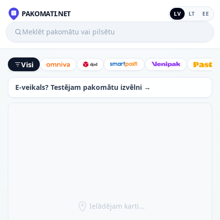
PAKOMATI.NET
LV
LT
EE
Meklēt pakomātu vai pilsētu
Visi
Omniva
DPD
SmartPosti
Venipak
Latv
E-veikals? Testējam pakomātu izvēlni →
Ielādējam karti...