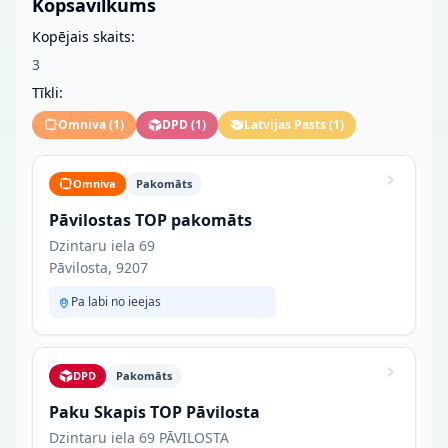
Kopsavilkums
Kopējais skaits:
3
Tīkli:
Omniva
(
1
)
DPD
(
1
)
Latvijas Pasts
(
1
)
Omniva
Pakomāts
Pāvilostas TOP pakomāts
Dzintaru iela 69
Pāvilosta, 9207
Pa labi no ieejas
DPD
Pakomāts
Paku Skapis TOP Pāvilosta
Dzintaru iela 69 PĀVILOSTA