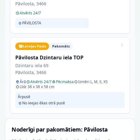
Pāvilosta, 3466
Atvērts 24/7
PĀVILOSTA
Latvijas Pasts
Pakomāts
Pāvilosta Dzintaru iela TOP
Dzintaru iela 69
Pāvilosta, 3466
Ārā
Atvērts 24/7
Pēcmaksa
Izmēri L, M, S, XS
Līdz 38 x 38 x 58 cm
Ārpusē
No ieejas ēkas otrā pusē
Noderīgi par pakomātiem: Pāvilosta