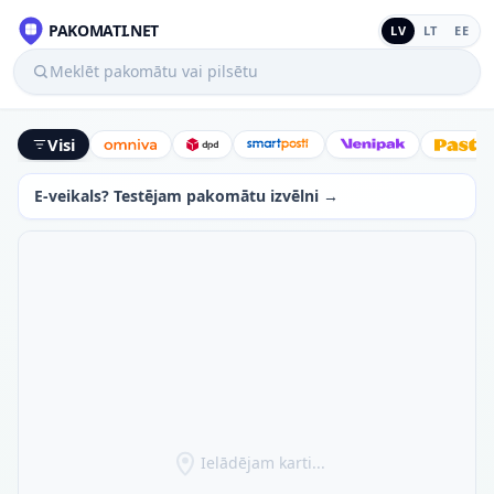
PAKOMATI.NET
LV
LT
EE
Meklēt pakomātu vai pilsētu
Visi
Omniva
DPD
SmartPosti
Venipak
Latv
E-veikals? Testējam pakomātu izvēlni →
Ielādējam karti...