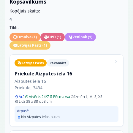
Kopsavilkums
Kopējais skaits:
4
Tīkli:
Omniva
(
1
)
DPD
(
1
)
Venipak
(
1
)
Latvijas Pasts
(
1
)
Latvijas Pasts
Pakomāts
Priekule Aizputes iela 16
Aizputes iela 16
Priekule, 3434
Ārā
Atvērts 24/7
Pēcmaksa
Izmēri L, M, S, XS
Līdz 38 x 38 x 58 cm
Ārpusē
No Aizputes ielas puses