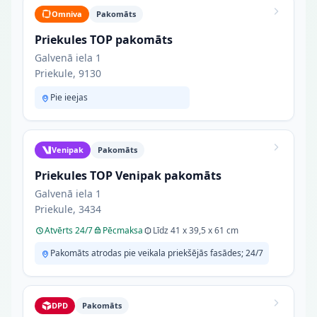
Omniva
Pakomāts
Priekules TOP pakomāts
Galvenā iela 1
Priekule, 9130
Pie ieejas
Venipak
Pakomāts
Priekules TOP Venipak pakomāts
Galvenā iela 1
Priekule, 3434
Atvērts 24/7
Pēcmaksa
Līdz 41 x 39,5 x 61 cm
Pakomāts atrodas pie veikala priekšējās fasādes; 24/7
DPD
Pakomāts