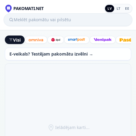
PAKOMATI.NET
LV
LT
EE
Meklēt pakomātu vai pilsētu
Visi
Omniva
DPD
SmartPosti
Venipak
Latv
E-veikals? Testējam pakomātu izvēlni →
Ielādējam karti...