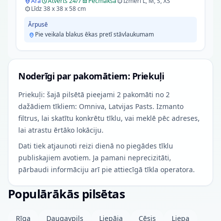
Ārā
Atvērts 24/7
Pēcmaksa
Izmēri L, M, S, XS
Līdz 38 x 38 x 58 cm
Ārpusē
Pie veikala blakus ēkas pretī stāvlaukumam
Noderīgi par pakomātiem: Priekuļi
Priekuļi: šajā pilsētā pieejami 2 pakomāti no 2
dažādiem tīkliem: Omniva, Latvijas Pasts. Izmanto
filtrus, lai skatītu konkrētu tīklu, vai meklē pēc adreses,
lai atrastu ērtāko lokāciju.
Dati tiek atjaunoti reizi dienā no piegādes tīklu
publiskajiem avotiem. Ja pamani neprecizitāti,
pārbaudi informāciju arī pie attiecīgā tīkla operatora.
Populārākās pilsētas
Rīga
Daugavpils
Liepāja
Cēsis
Liepa