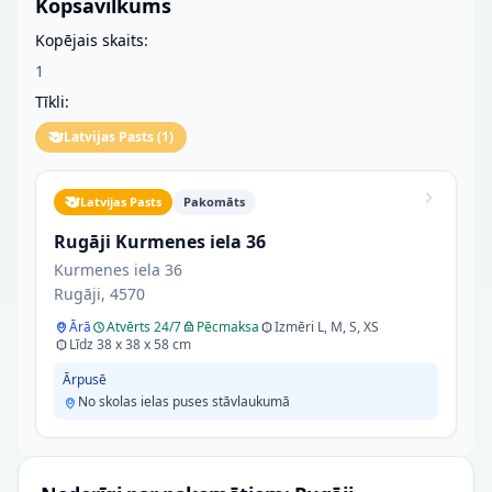
Kopsavilkums
Kopējais skaits:
1
Tīkli:
Latvijas Pasts
(
1
)
Latvijas Pasts
Pakomāts
Rugāji Kurmenes iela 36
Kurmenes iela 36
Rugāji, 4570
Ārā
Atvērts 24/7
Pēcmaksa
Izmēri L, M, S, XS
Līdz 38 x 38 x 58 cm
Ārpusē
No skolas ielas puses stāvlaukumā