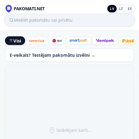
PAKOMATI.NET
LV
LT
EE
Meklēt pakomātu vai pilsētu
Visi
Omniva
DPD
SmartPosti
Venipak
Latv
E-veikals? Testējam pakomātu izvēlni →
Ielādējam karti...