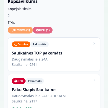
Kopsavilkums
Kopējais skaits:
2
Tīkli:
Omniva
(
1
)
DPD
(
1
)
Omniva
Pakomāts
Saulkalnes TOP pakomāts
Daugavmalas iela 24A
Saulkalne, 9241
DPD
Pakomāts
Paku Skapis Saulkalne
Daugavmalas iela 24A SAULKALNE
Saulkalne, 2117