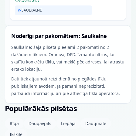
Atvērts 24/7
SAULKALNE
Noderīgi par pakomātiem: Saulkalne
Saulkalne: šajā pilsētā pieejami 2 pakomāti no 2
dažādiem tīkliem: Omniva, DPD. Izmanto filtrus, lai
skatītu konkrētu tīklu, vai meklē pēc adreses, lai atrastu
ērtāko lokāciju.
Dati tiek atjaunoti reizi dienā no piegādes tīklu
publiskajiem avotiem. Ja pamani neprecizitāti,
pārbaudi informāciju arī pie attiecīgā tīkla operatora.
Populārākās pilsētas
Rīga
Daugavpils
Liepāja
Daugmale
Ikšķile