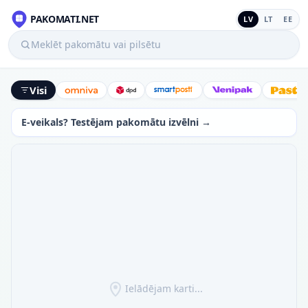
PAKOMATI.NET
LV
LT
EE
Meklēt pakomātu vai pilsētu
Visi
Omniva
DPD
SmartPosti
Venipak
Latv
E-veikals? Testējam pakomātu izvēlni →
Ielādējam karti...