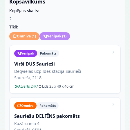
Kopsavilkums
Kopējais skaits:
2
Tīkli:
Omniva
(
1
)
Venipak
(
1
)
Venipak
Pakomāts
Virši DUS Saurieši
Degvielas uzpildes stacija Saurieši
Saurieši, 2118
Atvērts 24/7
Līdz 25 x 40 x 40 cm
Omniva
Pakomāts
Sauriešu DELFĪNS pakomāts
Kazāru iela 4
Saurieši, 9501