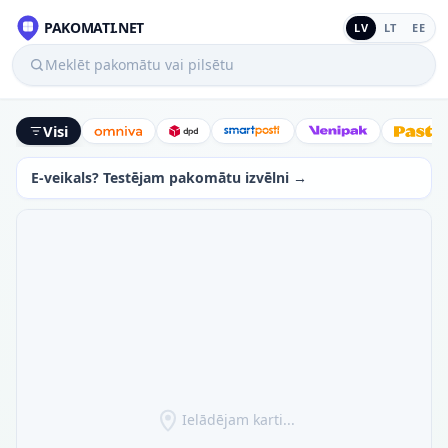
PAKOMATI.NET
LV
LT
EE
Meklēt pakomātu vai pilsētu
Visi
Omniva
DPD
SmartPosti
Venipak
Latv
E-veikals? Testējam pakomātu izvēlni →
Ielādējam karti...