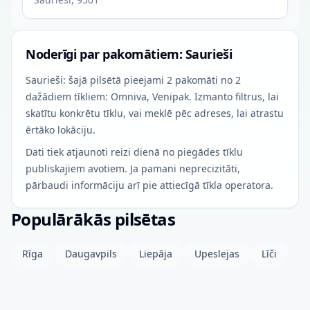
Noderīgi par pakomātiem: Saurieši
Saurieši: šajā pilsētā pieejami 2 pakomāti no 2
dažādiem tīkliem: Omniva, Venipak. Izmanto filtrus, lai
skatītu konkrētu tīklu, vai meklē pēc adreses, lai atrastu
ērtāko lokāciju.
Dati tiek atjaunoti reizi dienā no piegādes tīklu
publiskajiem avotiem. Ja pamani neprecizitāti,
pārbaudi informāciju arī pie attiecīgā tīkla operatora.
Populārākās pilsētas
Rīga
Daugavpils
Liepāja
Upeslejas
Līči