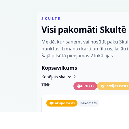
SKULTE
Visi pakomāti Skultē
Meklē, kur saņemt vai nosūtīt paku Sku
punktus. Izmanto karti un filtrus, lai ātr
Šajā pilsētā pieejamas 2 lokācijas.
Kopsavilkums
Kopējais skaits:
2
Tīkli:
DPD
(
1
)
Latvijas Pasts
Latvijas Pasts
Pakomāts
Skulte Skultes iela Top
Skultes iela 18/1
Skulte, 2108