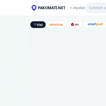
Meklēt pako
PAKOMATI.NET
Atpakaļ
Visi
Omniva
DPD
Smart