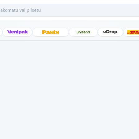
mātu vai pilsētu
Posti
Venipak
Latvijas Pasts
Unisend
uDrop