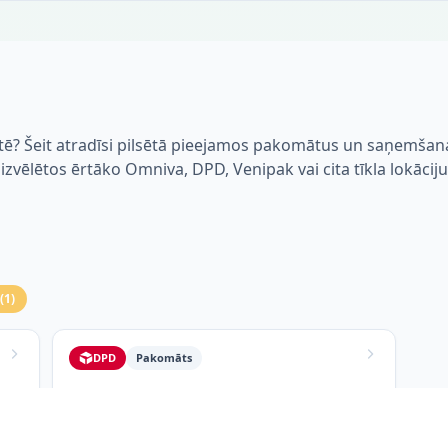
ltē? Šeit atradīsi pilsētā pieejamos pakomātus un saņemšan
i izvēlētos ērtāko Omniva, DPD, Venipak vai cita tīkla lokāciju
(
1
)
DPD
Pakomāts
PS Skulte (NOSLOGOTS)
Strautu iela 1 SKULTE
Skulte, 4025