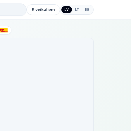
E-veikaliem
LV
LT
EE
DHL