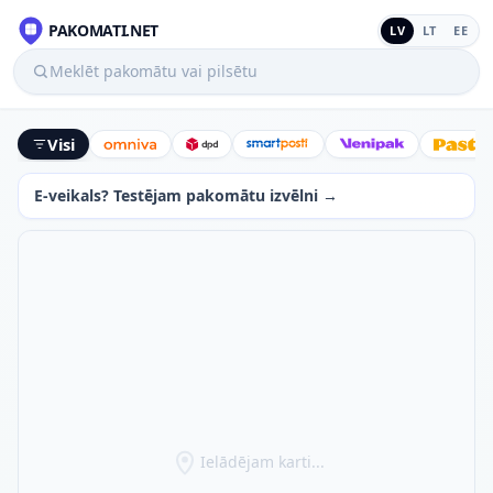
PAKOMATI.NET
LV
LT
EE
Meklēt pakomātu vai pilsētu
Visi
Omniva
DPD
SmartPosti
Venipak
Latv
E-veikals? Testējam pakomātu izvēlni →
Ielādējam karti...