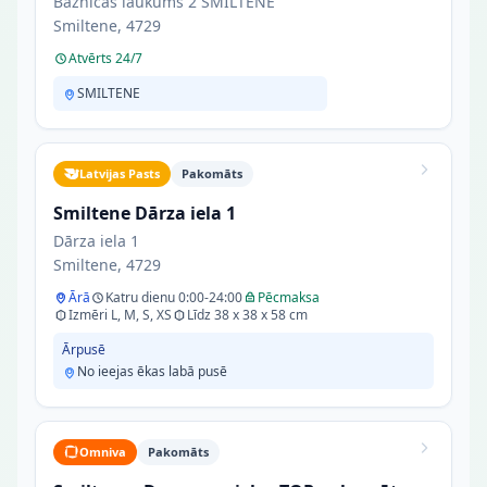
Baznīcas laukums 2 SMILTENE
Smiltene, 4729
Atvērts 24/7
SMILTENE
Latvijas Pasts
Pakomāts
Smiltene Dārza iela 1
Dārza iela 1
Smiltene, 4729
Ārā
Katru dienu 0:00-24:00
Pēcmaksa
Izmēri L, M, S, XS
Līdz 38 x 38 x 58 cm
Ārpusē
No ieejas ēkas labā pusē
Omniva
Pakomāts