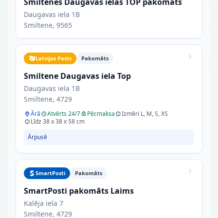
Smiltenes Daugavas ielas TOP pakomāts
Daugavas iela 1B
Smiltene, 9565
Latvijas Pasts
Pakomāts
Smiltene Daugavas iela Top
Daugavas iela 1B
Smiltene, 4729
Ārā
Atvērts 24/7
Pēcmaksa
Izmēri L, M, S, XS
Līdz 38 x 38 x 58 cm
Ārpusē
SmartPosti
Pakomāts
SmartPosti pakomāts Laims
Kalēja iela 7
Smiltene, 4729