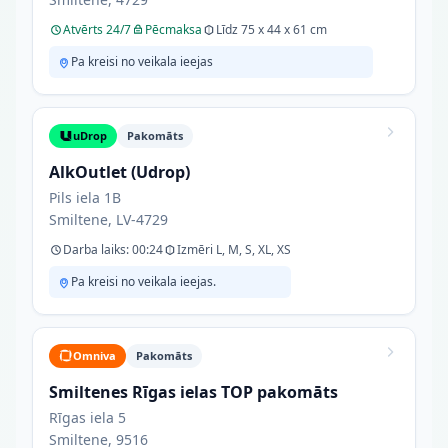
Atvērts 24/7
Pēcmaksa
Līdz 75 x 44 x 61 cm
Pa kreisi no veikala ieejas
uDrop
Pakomāts
AlkOutlet (Udrop)
Pils iela 1B
Smiltene, LV-4729
Darba laiks: 00:24
Izmēri L, M, S, XL, XS
Pa kreisi no veikala ieejas.
Omniva
Pakomāts
Smiltenes Rīgas ielas TOP pakomāts
Rīgas iela 5
Smiltene, 9516