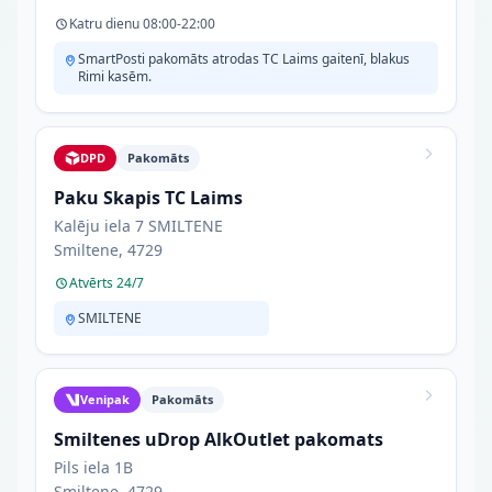
Katru dienu 08:00-22:00
SmartPosti pakomāts atrodas TC Laims gaitenī, blakus
Rimi kasēm.
DPD
Pakomāts
Paku Skapis TC Laims
Kalēju iela 7 SMILTENE
Smiltene, 4729
Atvērts 24/7
SMILTENE
Venipak
Pakomāts
Smiltenes uDrop AlkOutlet pakomats
Pils iela 1B
Smiltene, 4729