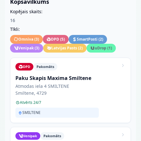
Kopsavilkums
Kopējais skaits:
16
Tīkli:
Omniva
(
3
)
DPD
(
5
)
SmartPosti
(
2
)
Venipak
(
3
)
Latvijas Pasts
(
2
)
uDrop
(
1
)
DPD
Pakomāts
Paku Skapis Maxima Smiltene
Atmodas iela 4 SMILTENE
Smiltene, 4729
Atvērts 24/7
SMILTENE
Venipak
Pakomāts