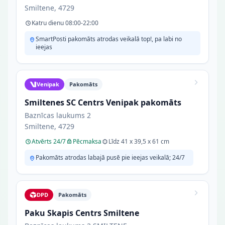
Smiltene, 4729
Katru dienu 08:00-22:00
SmartPosti pakomāts atrodas veikalā top!, pa labi no
ieejas
Venipak
Pakomāts
Smiltenes SC Centrs Venipak pakomāts
Baznīcas laukums 2
Smiltene, 4729
Atvērts 24/7
Pēcmaksa
Līdz 41 x 39,5 x 61 cm
Pakomāts atrodas labajā pusē pie ieejas veikalā; 24/7
DPD
Pakomāts
Paku Skapis Centrs Smiltene