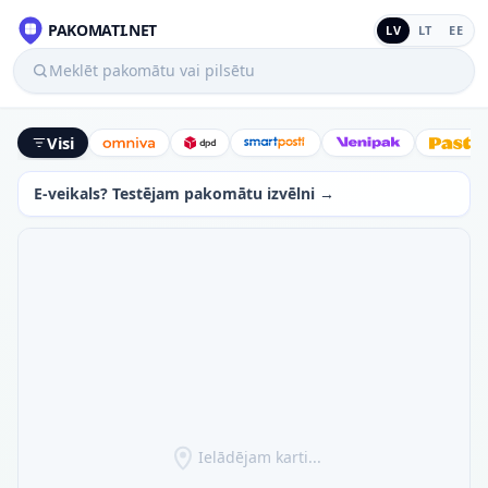
PAKOMATI.NET
LV
LT
EE
Meklēt pakomātu vai pilsētu
Visi
Omniva
DPD
SmartPosti
Venipak
Latv
E-veikals? Testējam pakomātu izvēlni →
Ielādējam karti...