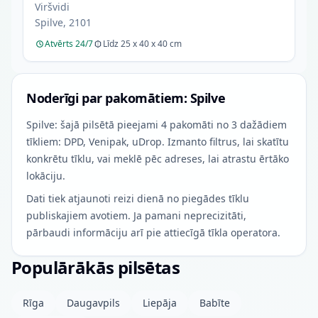
Viršvidi
Spilve, 2101
Atvērts 24/7
Līdz 25 x 40 x 40 cm
Noderīgi par pakomātiem: Spilve
Spilve: šajā pilsētā pieejami 4 pakomāti no 3 dažādiem
tīkliem: DPD, Venipak, uDrop. Izmanto filtrus, lai skatītu
konkrētu tīklu, vai meklē pēc adreses, lai atrastu ērtāko
lokāciju.
Dati tiek atjaunoti reizi dienā no piegādes tīklu
publiskajiem avotiem. Ja pamani neprecizitāti,
pārbaudi informāciju arī pie attiecīgā tīkla operatora.
Populārākās pilsētas
Rīga
Daugavpils
Liepāja
Babīte