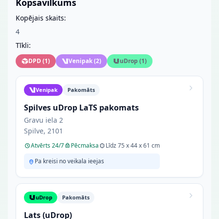
Kopsavilkums
Kopējais skaits:
4
Tīkli:
DPD
(
1
)
Venipak
(
2
)
uDrop
(
1
)
Venipak
Pakomāts
Spilves uDrop LaTS pakomats
Gravu iela 2
Spilve, 2101
Atvērts 24/7
Pēcmaksa
Līdz 75 x 44 x 61 cm
Pa kreisi no veikala ieejas
uDrop
Pakomāts
Lats (uDrop)