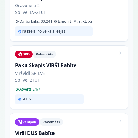
Gravu iela 2
Spilve, LV-2101
Darba laiks: 00:24 h
Izmēri L, M, S, XL, XS
Pa kreisi no veikala ieejas
DPD
Pakomāts
Paku Skapis VIRŠI Babīte
Viršvidi SPILVE
Spilve, 2101
Atvērts 24/7
SPILVE
Venipak
Pakomāts
Virši DUS Babīte