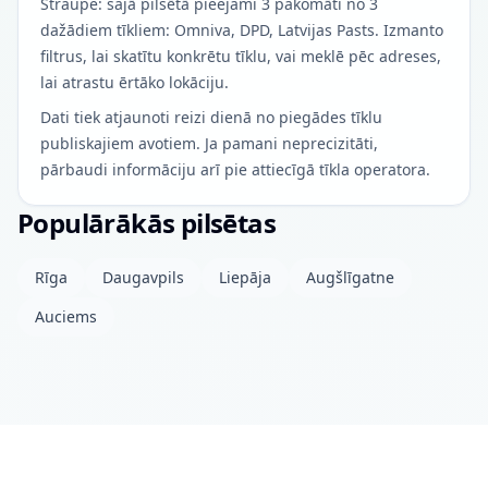
Straupe: šajā pilsētā pieejami 3 pakomāti no 3
dažādiem tīkliem: Omniva, DPD, Latvijas Pasts. Izmanto
filtrus, lai skatītu konkrētu tīklu, vai meklē pēc adreses,
lai atrastu ērtāko lokāciju.
Dati tiek atjaunoti reizi dienā no piegādes tīklu
publiskajiem avotiem. Ja pamani neprecizitāti,
pārbaudi informāciju arī pie attiecīgā tīkla operatora.
Populārākās pilsētas
Rīga
Daugavpils
Liepāja
Augšlīgatne
Auciems