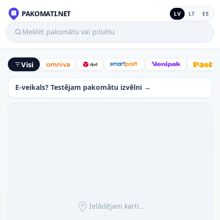
PAKOMATI.NET
LV
LT
EE
Meklēt pakomātu vai pilsētu
Visi
Omniva
DPD
SmartPosti
Venipak
Latv
E-veikals? Testējam pakomātu izvēlni →
Ielādējam karti...