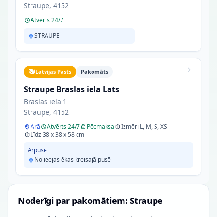
Straupe, 4152
Atvērts 24/7
STRAUPE
Latvijas Pasts
Pakomāts
Straupe Braslas iela Lats
Braslas iela 1
Straupe, 4152
Ārā
Atvērts 24/7
Pēcmaksa
Izmēri L, M, S, XS
Līdz 38 x 38 x 58 cm
Ārpusē
No ieejas ēkas kreisajā pusē
Noderīgi par pakomātiem: Straupe