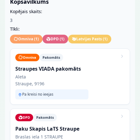
Kopsavilkums
Kopējais skaits:
3
Tīkli:
Omniva
(
1
)
DPD
(
1
)
Latvijas Pasts
(
1
)
Omniva
Pakomāts
Straupes VIADA pakomāts
Aleta
Straupe, 9196
Pa kreisi no ieejas
DPD
Pakomāts
Paku Skapis LaTS Straupe
Braslas iela 1 STRAUPE