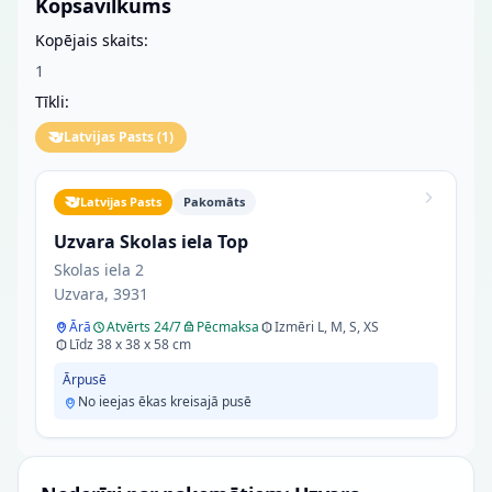
Kopsavilkums
Kopējais skaits:
1
Tīkli:
Latvijas Pasts
(
1
)
Latvijas Pasts
Pakomāts
Uzvara Skolas iela Top
Skolas iela 2
Uzvara, 3931
Ārā
Atvērts 24/7
Pēcmaksa
Izmēri L, M, S, XS
Līdz 38 x 38 x 58 cm
Ārpusē
No ieejas ēkas kreisajā pusē