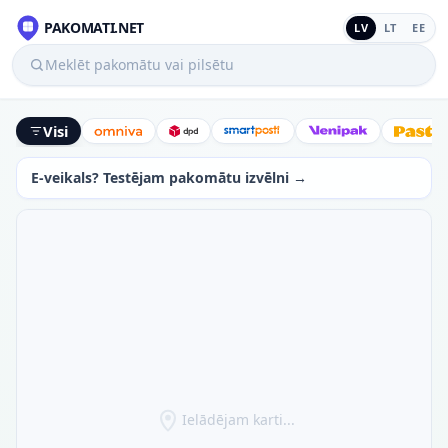
PAKOMATI.NET
LV
LT
EE
Meklēt pakomātu vai pilsētu
Visi
Omniva
DPD
SmartPosti
Venipak
Latv
E-veikals? Testējam pakomātu izvēlni →
Ielādējam karti...