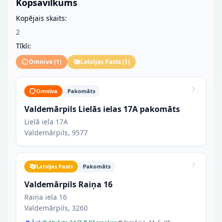
Kopsavilkums
Kopējais skaits:
2
Tīkli:
Omniva
(
1
)
Latvijas Pasts
(
1
)
Omniva
Pakomāts
Valdemārpils Lielās ielas 17A pakomāts
Lielā iela 17A
Valdemārpils, 9577
Latvijas Pasts
Pakomāts
Valdemārpils Raiņa 16
Raiņa iela 16
Valdemārpils, 3260