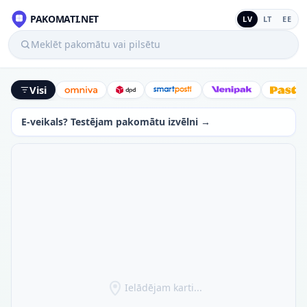
PAKOMATI.NET
LV
LT
EE
Meklēt pakomātu vai pilsētu
Visi
Omniva
DPD
SmartPosti
Venipak
Latv
E-veikals? Testējam pakomātu izvēlni →
Ielādējam karti...