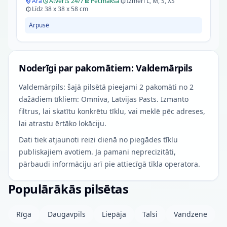
Ārā
Atvērts 24/7
Pēcmaksa
Izmēri L, M, S, XS
Līdz 38 x 38 x 58 cm
Ārpusē
Noderīgi par pakomātiem: Valdemārpils
Valdemārpils: šajā pilsētā pieejami 2 pakomāti no 2
dažādiem tīkliem: Omniva, Latvijas Pasts. Izmanto
filtrus, lai skatītu konkrētu tīklu, vai meklē pēc adreses,
lai atrastu ērtāko lokāciju.
Dati tiek atjaunoti reizi dienā no piegādes tīklu
publiskajiem avotiem. Ja pamani neprecizitāti,
pārbaudi informāciju arī pie attiecīgā tīkla operatora.
Populārākās pilsētas
Rīga
Daugavpils
Liepāja
Talsi
Vandzene