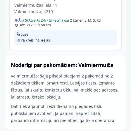
Valmiermuižas iela 11
Valmiermuiža, 4219
Ārā
Atvērts 24/7
Pēcmaksa
Izmēri L, M, S, XS
Līdz 38 x 38 x 58 cm
Ārpusē
Pa kreisi no ieejas
Noderīgi par pakomātiem: Valmiermuiža
Valmiermuiža: šajā pilsētā pieejami 2 pakomāti no 2
dažādiem tīkliem: SmartPosti, Latvijas Pasts. Izmanto
filtrus, lai skatītu konkrētu tīklu, vai meklē pēc adreses,
lai atrastu ērtāko lokāciju.
Dati tiek atjaunoti reizi dienā no piegādes tīklu
publiskajiem avotiem. Ja pamani neprecizitāti,
pārbaudi informāciju arī pie attiecīgā tīkla operatora.