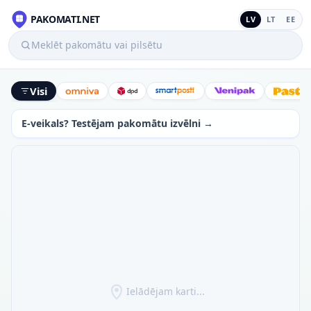
PAKOMATI.NET
LV
LT
EE
Meklēt pakomātu vai pilsētu
Visi
Omniva
DPD
SmartPosti
Venipak
Latv
E-veikals? Testējam pakomātu izvēlni →
Ielādējam karti...