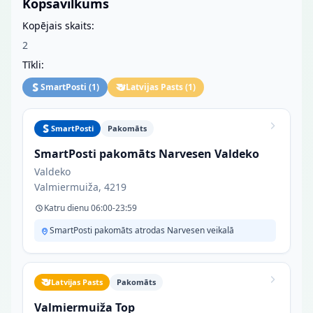
Kopsavilkums
Kopējais skaits:
2
Tīkli:
SmartPosti
(
1
)
Latvijas Pasts
(
1
)
SmartPosti
Pakomāts
SmartPosti pakomāts Narvesen Valdeko
Valdeko
Valmiermuiža, 4219
Katru dienu 06:00-23:59
SmartPosti pakomāts atrodas Narvesen veikalā
Latvijas Pasts
Pakomāts
Valmiermuiža Top