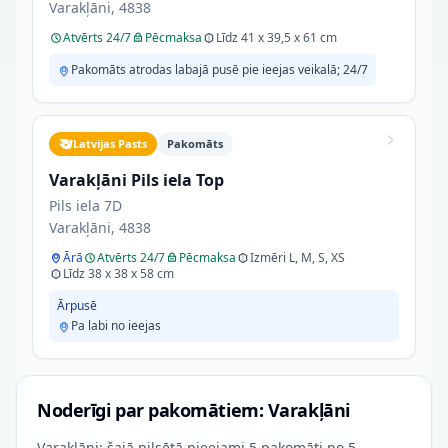
Varakļāni, 4838
Atvērts 24/7
Pēcmaksa
Līdz 41 x 39,5 x 61 cm
Pakomāts atrodas labajā pusē pie ieejas veikalā; 24/7
Latvijas Pasts
Pakomāts
Varakļāni Pils iela Top
Pils iela 7D
Varakļāni, 4838
Ārā
Atvērts 24/7
Pēcmaksa
Izmēri L, M, S, XS
Līdz 38 x 38 x 58 cm
Ārpusē
Pa labi no ieejas
Noderīgi par pakomātiem: Varakļāni
Varakļāni: šajā pilsētā pieejami 5 pakomāti no 5