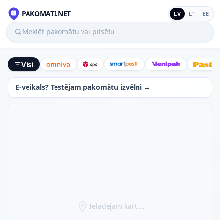
PAKOMATI.NET
LV
LT
EE
Meklēt pakomātu vai pilsētu
Visi
Omniva
DPD
SmartPosti
Venipak
Latv
E-veikals? Testējam pakomātu izvēlni →
Ielādējam karti...