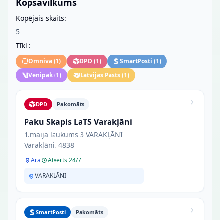
Kopsavilkums
Kopējais skaits:
5
Tīkli:
Omniva
(
1
)
DPD
(
1
)
SmartPosti
(
1
)
Venipak
(
1
)
Latvijas Pasts
(
1
)
DPD
Pakomāts
Paku Skapis LaTS Varakļāni
1.maija laukums 3 VARAKĻĀNI
Varakļāni, 4838
Ārā
Atvērts 24/7
VARAKĻĀNI
SmartPosti
Pakomāts