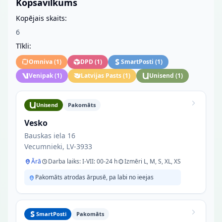
Kopsavilkums
Kopējais skaits:
6
Tīkli:
Omniva
(
1
)
DPD
(
1
)
SmartPosti
(
1
)
Venipak
(
1
)
Latvijas Pasts
(
1
)
Unisend
(
1
)
Unisend
Pakomāts
Vesko
Bauskas iela 16
Vecumnieki, LV-3933
Ārā
Darba laiks: I-VII: 00-24 h
Izmēri L, M, S, XL, XS
Pakomāts atrodas ārpusē, pa labi no ieejas
SmartPosti
Pakomāts