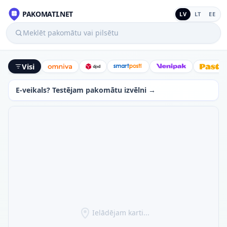
PAKOMATI.NET
LV
LT
EE
Meklēt pakomātu vai pilsētu
Visi
Omniva
DPD
SmartPosti
Venipak
Latv
E-veikals? Testējam pakomātu izvēlni →
Ielādējam karti...