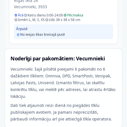
Rīgas iela 26
Vecumnieki, 3933
Ārā
Katru dienu 0:00-24:00
Pēcmaksa
Izmēri L, M, S, XS
Līdz 38 x 38 x 58 cm
Ārpusē
No ieejas ēkas kreisajā pusē
Noderīgi par pakomātiem: Vecumnieki
Vecumnieki: šajā pilsētā pieejami 6 pakomāti no 6
dažādiem tīkliem: Omniva, DPD, SmartPosti, Venipak,
Latvijas Pasts, Unisend. Izmanto filtrus, lai skatītu
konkrētu tīklu, vai meklē pēc adreses, lai atrastu ērtāko
lokāciju.
Dati tiek atjaunoti reizi dienā no piegādes tīklu
publiskajiem avotiem. Ja pamani neprecizitāti,
pārbaudi informāciju arī pie attiecīgā tīkla operatora.