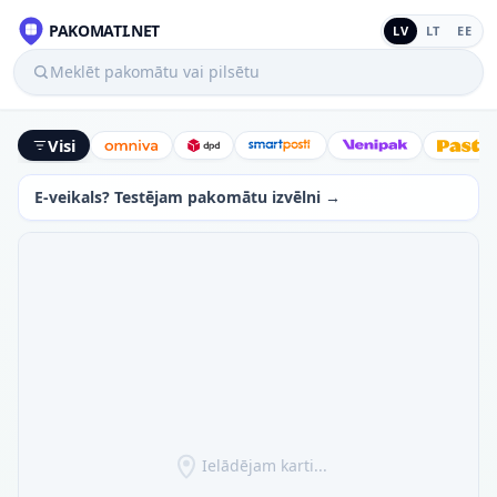
PAKOMATI.NET
LV
LT
EE
Meklēt pakomātu vai pilsētu
Visi
Omniva
DPD
SmartPosti
Venipak
Latv
E-veikals? Testējam pakomātu izvēlni →
Ielādējam karti...