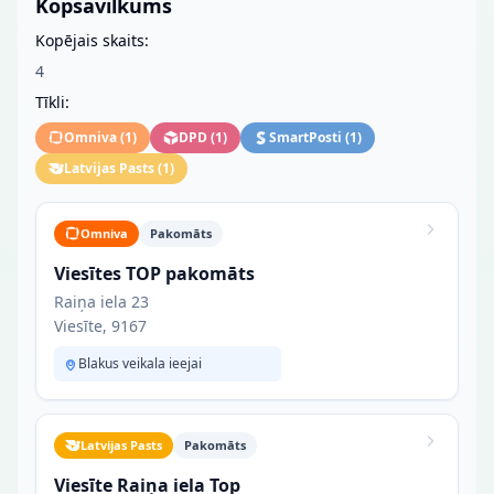
Kopsavilkums
Kopējais skaits:
4
Tīkli:
Omniva
(
1
)
DPD
(
1
)
SmartPosti
(
1
)
Latvijas Pasts
(
1
)
Omniva
Pakomāts
Viesītes TOP pakomāts
Raiņa iela 23
Viesīte, 9167
Blakus veikala ieejai
Latvijas Pasts
Pakomāts
Viesīte Raiņa iela Top