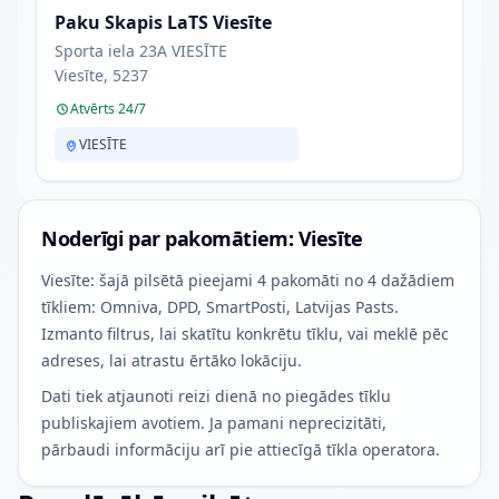
Paku Skapis LaTS Viesīte
Sporta iela 23A VIESĪTE
Viesīte, 5237
Atvērts 24/7
VIESĪTE
Noderīgi par pakomātiem: Viesīte
Viesīte: šajā pilsētā pieejami 4 pakomāti no 4 dažādiem
tīkliem: Omniva, DPD, SmartPosti, Latvijas Pasts.
Izmanto filtrus, lai skatītu konkrētu tīklu, vai meklē pēc
adreses, lai atrastu ērtāko lokāciju.
Dati tiek atjaunoti reizi dienā no piegādes tīklu
publiskajiem avotiem. Ja pamani neprecizitāti,
pārbaudi informāciju arī pie attiecīgā tīkla operatora.