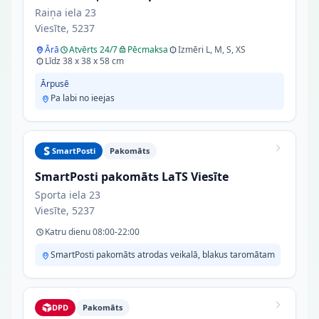
Raiņa iela 23
Viesīte, 5237
Ārā
Atvērts 24/7
Pēcmaksa
Izmēri L, M, S, XS
Līdz 38 x 38 x 58 cm
Ārpusē
Pa labi no ieejas
SmartPosti
Pakomāts
SmartPosti pakomāts LaTS Viesīte
Sporta iela 23
Viesīte, 5237
Katru dienu 08:00-22:00
SmartPosti pakomāts atrodas veikalā, blakus taromātam
DPD
Pakomāts