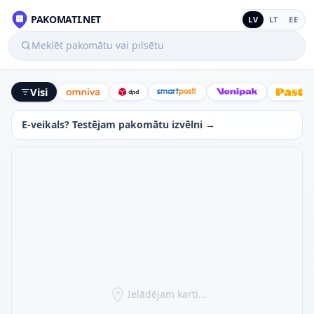
PAKOMATI.NET
LV
LT
EE
Meklēt pakomātu vai pilsētu
Visi
Omniva
DPD
SmartPosti
Venipak
Latv
E-veikals? Testējam pakomātu izvēlni →
Ielādējam karti...