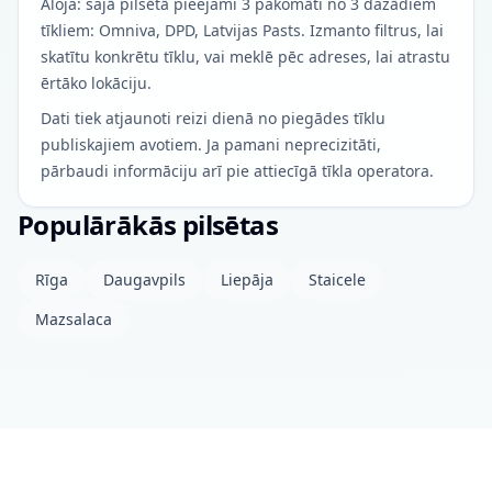
Aloja: šajā pilsētā pieejami 3 pakomāti no 3 dažādiem
tīkliem: Omniva, DPD, Latvijas Pasts. Izmanto filtrus, lai
skatītu konkrētu tīklu, vai meklē pēc adreses, lai atrastu
ērtāko lokāciju.
Dati tiek atjaunoti reizi dienā no piegādes tīklu
publiskajiem avotiem. Ja pamani neprecizitāti,
pārbaudi informāciju arī pie attiecīgā tīkla operatora.
Populārākās pilsētas
Rīga
Daugavpils
Liepāja
Staicele
Mazsalaca