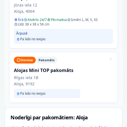
Jūras iela 12
Aloja, 4064
Ārā
Atvērts 24/7
Pēcmaksa
Izmēri L, M, S, XS
Līdz 38 x 38 x 58 cm
Ārpusē
Pa labi no ieejas
Omniva
Pakomāts
Alojas Mini TOP pakomāts
Rīgas iela 1B
Aloja, 9192
Pa labi no ieejas
Noderīgi par pakomātiem: Aloja