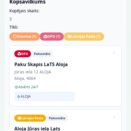
Kopsavilkums
Kopējais skaits:
3
Tīkli:
Omniva
(
1
)
DPD
(
1
)
Latvijas Pasts
(
1
)
DPD
Pakomāts
Paku Skapis LaTS Aloja
Jūras iela 12 ALOJA
Aloja, 4064
Atvērts 24/7
ALOJA
Latvijas Pasts
Pakomāts
Aloja Jūras iela Lats