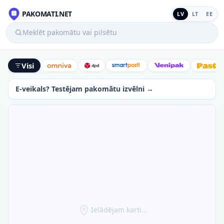
PAKOMATI.NET
LV
LT
EE
Meklēt pakomātu vai pilsētu
Visi
Omniva
DPD
SmartPosti
Venipak
Latv
E-veikals? Testējam pakomātu izvēlni →
Ielādējam karti...