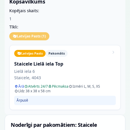
Kopsavilkums
Kopējais skaits:
1
Tīkli:
Latvijas Pasts
(
1
)
Latvijas Pasts
Pakomāts
Staicele Lielā iela Top
Lielā iela 6
Staicele, 4043
Ārā
Atvērts 24/7
Pēcmaksa
Izmēri L, M, S, XS
Līdz 38 x 38 x 58 cm
Ārpusē
Noderīgi par pakomātiem: Staicele