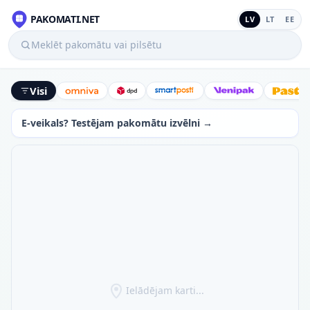
PAKOMATI.NET
LV
LT
EE
Meklēt pakomātu vai pilsētu
Visi
Omniva
DPD
SmartPosti
Venipak
Latv
E-veikals? Testējam pakomātu izvēlni →
Ielādējam karti...