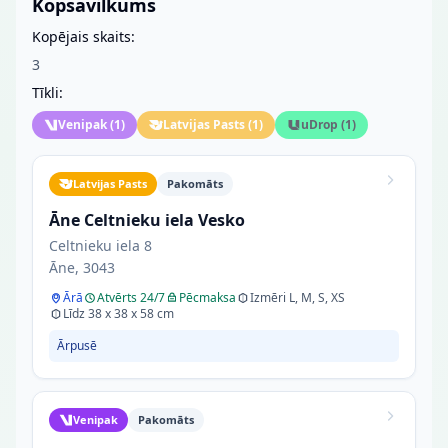
Kopsavilkums
Kopējais skaits:
3
Tīkli:
Venipak
(
1
)
Latvijas Pasts
(
1
)
uDrop
(
1
)
Latvijas Pasts
Pakomāts
Āne Celtnieku iela Vesko
Celtnieku iela 8
Āne, 3043
Ārā
Atvērts 24/7
Pēcmaksa
Izmēri L, M, S, XS
Līdz 38 x 38 x 58 cm
Ārpusē
Venipak
Pakomāts