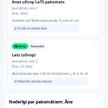
Anes uDrop LaTS pakomats
Jaunatnes iela 2
Āne, 3042
Atvērts 24/7
Pēcmaksa
Līdz 75 x 44 x 61 cm
Pa labi no veikala ēkas
uDrop
Pakomāts
Lats (uDrop)
Jaunatnes iela 2
Āne, LV-3042
Ārā
Darba laiks: I-VII: 00-24 h
Izmēri L, M, S, XL, XS
Pakomāts atrodas ārpusē
Noderīgi par pakomātiem: Āne