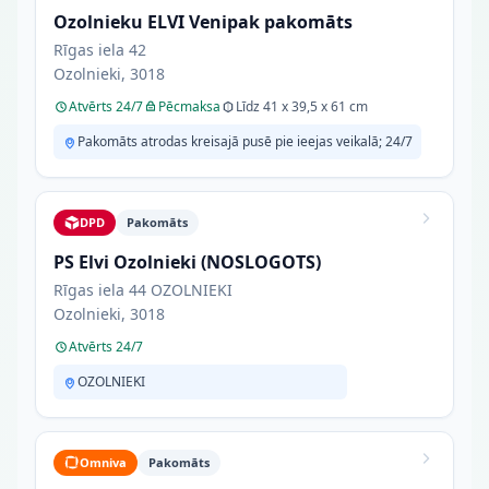
Ozolnieku ELVI Venipak pakomāts
Rīgas iela 42
Ozolnieki, 3018
Atvērts 24/7
Pēcmaksa
Līdz 41 x 39,5 x 61 cm
Pakomāts atrodas kreisajā pusē pie ieejas veikalā; 24/7
DPD
Pakomāts
PS Elvi Ozolnieki (NOSLOGOTS)
Rīgas iela 44 OZOLNIEKI
Ozolnieki, 3018
Atvērts 24/7
OZOLNIEKI
Omniva
Pakomāts