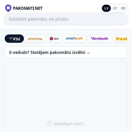
PAKOMATI.NET
LV
LT
EE
Meklēt pakomātu vai pilsētu
Visi
Omniva
DPD
SmartPosti
Venipak
Latv
E-veikals? Testējam pakomātu izvēlni →
Ielādējam karti...