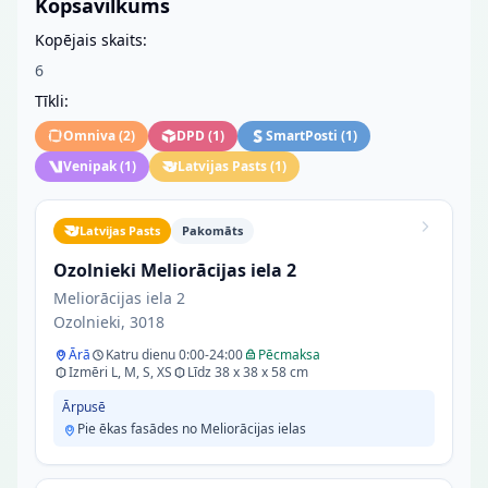
Kopsavilkums
Kopējais skaits:
6
Tīkli:
Omniva
(
2
)
DPD
(
1
)
SmartPosti
(
1
)
Venipak
(
1
)
Latvijas Pasts
(
1
)
Latvijas Pasts
Pakomāts
Ozolnieki Meliorācijas iela 2
Meliorācijas iela 2
Ozolnieki, 3018
Ārā
Katru dienu 0:00-24:00
Pēcmaksa
Izmēri L, M, S, XS
Līdz 38 x 38 x 58 cm
Ārpusē
Pie ēkas fasādes no Meliorācijas ielas