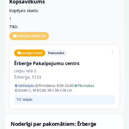
Kopsavilkums
Kopējais skaits:
1
Tīkli:
Latvijas Pasts
(
1
)
Latvijas Pasts
Pakomāts
Ērberģe Pakalpojumu centrs
Liepu iela 2
Ērberģe, 5133
Iekštelpās
Pirmdiena: 8:00-20:00
Pēcmaksa
Izmēri L, M
Līdz 38 x 38 x 58 cm
T/C telpās
Noderīgi par pakomātiem: Ērberģe