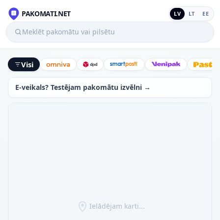
PAKOMATI.NET
LV
LT
EE
Meklēt pakomātu vai pilsētu
Visi
Omniva
DPD
SmartPosti
Venipak
Latv
E-veikals? Testējam pakomātu izvēlni →
Ielādējam karti...