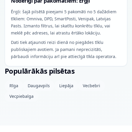
Noderīgi par pakomātiem: Ērgļi
Ērgļi: šajā pilsētā pieejami 5 pakomāti no 5 dažādiem
tīkliem: Omniva, DPD, SmartPosti, Venipak, Latvijas
Pasts. Izmanto filtrus, lai skatītu konkrētu tīklu, vai
meklē pēc adreses, lai atrastu ērtāko lokāciju.
Dati tiek atjaunoti reizi dienā no piegādes tīklu
publiskajiem avotiem. Ja pamani neprecizitāti,
pārbaudi informāciju arī pie attiecīgā tīkla operatora.
Populārākās pilsētas
Rīga
Daugavpils
Liepāja
Vecbebri
Vecpiebalga