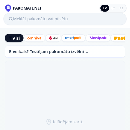
PAKOMATI.NET
LV
LT
EE
Meklēt pakomātu vai pilsētu
Visi
Omniva
DPD
SmartPosti
Venipak
Latv
E-veikals? Testējam pakomātu izvēlni →
Ielādējam karti...