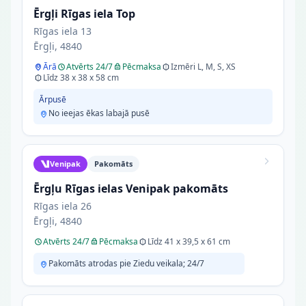
Ērgļi Rīgas iela Top
Rīgas iela 13
Ērgļi, 4840
Ārā
Atvērts 24/7
Pēcmaksa
Izmēri L, M, S, XS
Līdz 38 x 38 x 58 cm
Ārpusē
No ieejas ēkas labajā pusē
Venipak
Pakomāts
Ērgļu Rīgas ielas Venipak pakomāts
Rīgas iela 26
Ērgļi, 4840
Atvērts 24/7
Pēcmaksa
Līdz 41 x 39,5 x 61 cm
Pakomāts atrodas pie Ziedu veikala; 24/7