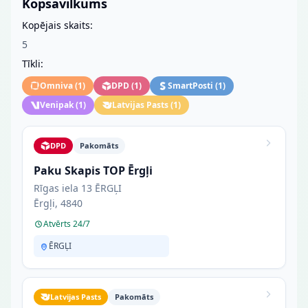
Kopsavilkums
Kopējais skaits:
5
Tīkli:
Omniva
(
1
)
DPD
(
1
)
SmartPosti
(
1
)
Venipak
(
1
)
Latvijas Pasts
(
1
)
DPD
Pakomāts
Paku Skapis TOP Ērgļi
Rīgas iela 13 ĒRGĻI
Ērgļi, 4840
Atvērts 24/7
ĒRGĻI
Latvijas Pasts
Pakomāts