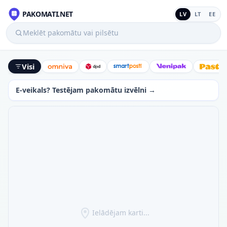
PAKOMATI.NET
LV
LT
EE
Meklēt pakomātu vai pilsētu
Visi
Omniva
DPD
SmartPosti
Venipak
Latv
E-veikals? Testējam pakomātu izvēlni →
Ielādējam karti...