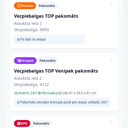
Omniva
Pakomāts
Vecpiebalgas TOP pakomāts
Alauksta iela 2
Vecpiebalga, 9993
Pa labi no ieejas
Venipak
Pakomāts
Vecpiebalgas TOP Venipak pakomāts
Alauksta iela 2
Vecpiebalga, 4122
Atvērts 24/7
Pēcmaksa
Līdz 41 x 39,5 x 61 cm
Pakomāts atrodas kreisajā pusē pie ieejas veikalā; 24/7
DPD
Pakomāts