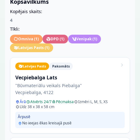
Kopsavilkums
Kopējais skaits:
4
Tīkli:
Omniva
(
1
)
DPD
(
1
)
Venipak
(
1
)
Latvijas Pasts
(
1
)
Latvijas Pasts
Pakomāts
Vecpiebalga Lats
"Būvmateriālu veikals Piebalga"
Vecpiebalga, 4122
Ārā
Atvērts 24/7
Pēcmaksa
Izmēri L, M, S, XS
Līdz 38 x 38 x 58 cm
Ārpusē
No ieejas ēkas kreisajā pusē