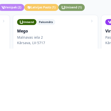
Venipak
(
2
)
Latvijas Pasts
(
1
)
Unisend
(
1
)
Unisend
Pakomāts
Mego
Vi
Malnavas iela 2
Pa
Kārsava, LV-5717
Kār
m
Ārā
Darba laiks: 00:24 h
Izmēri L, M, S, XL, XS
A
;
Pakomāts atrodas ārpusē, pa kreisi no ieejas
Latvijas Pasts
Pakomāts
Kārsava Sporta iela Citro
Pa
Sporta iela 6
Vie
Kārsava, 5717
Kār
Ārā
Atvērts 24/7
Pēcmaksa
Izmēri L, M, S, XS
A