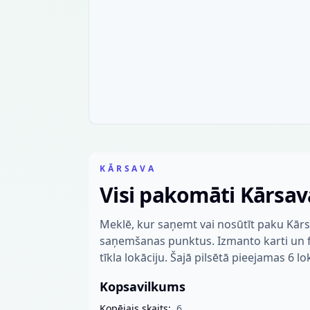
KĀRSAVA
Visi pakomāti Kārsav
Meklē, kur saņemt vai nosūtīt paku Kārs
saņemšanas punktus. Izmanto karti un fil
tīkla lokāciju. Šajā pilsētā pieejamas 6 lo
Kopsavilkums
Kopējais skaits:
6