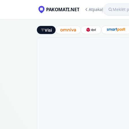
Meklēt pako
PAKOMATI.NET
Atpakaļ
Visi
Omniva
DPD
Smart