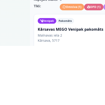
Tīkli:
Omniva
(
1
)
DPD
(
1
)
Venipak
Pakomāts
Kārsavas MEGO Venipak pakomāts
Malnavas iela 2
Kārsava, 5717
Atvērts 24/7
Pēcmaksa
Līdz 41 x 39,5 x 61 c
Pakomāts atrodas labajā pusē pie ieejas veikalā
24/7
Omniva
Pakomāts
Kārsavas TOP pakomāts
Sporta iela 6
Kārsava, 9162