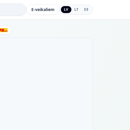
E-veikaliem
LV
LT
EE
DHL