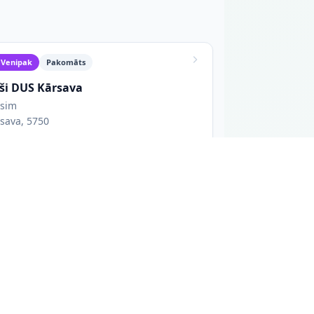
Venipak
Pakomāts
rši DUS Kārsava
ssim
sava, 5750
tvērts 24/7
Līdz 25 x 40 x 40 cm
DPD
Pakomāts
ku Skapis Elvi Kārsava
nības iela 72b KĀRSAVA
sava, 5717
tvērts 24/7