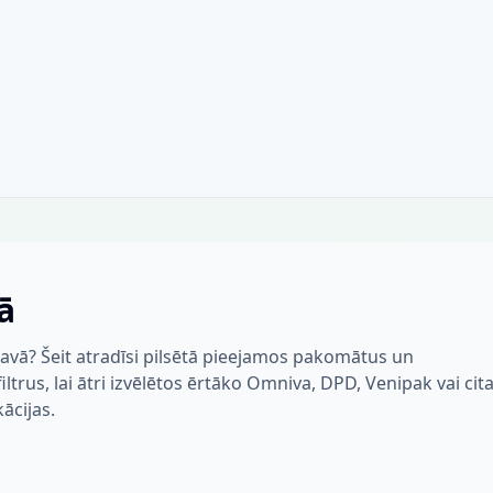
ā
avā? Šeit atradīsi pilsētā pieejamos pakomātus un
trus, lai ātri izvēlētos ērtāko Omniva, DPD, Venipak vai cit
kācijas.