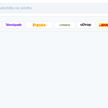
mātu vai pilsētu
Posti
Venipak
Latvijas Pasts
Unisend
uDrop