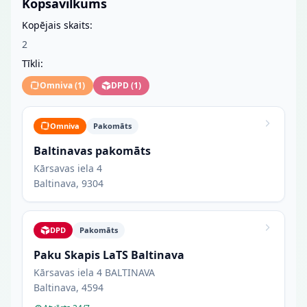
Kopsavilkums
Kopējais skaits:
2
Tīkli:
Omniva
(
1
)
DPD
(
1
)
Omniva
Pakomāts
Baltinavas pakomāts
Kārsavas iela 4
Baltinava, 9304
DPD
Pakomāts
Paku Skapis LaTS Baltinava
Kārsavas iela 4 BALTINAVA
Baltinava, 4594