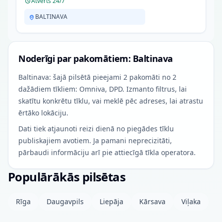
Atvērts 24/7
BALTINAVA
Noderīgi par pakomātiem: Baltinava
Baltinava: šajā pilsētā pieejami 2 pakomāti no 2
dažādiem tīkliem: Omniva, DPD. Izmanto filtrus, lai
skatītu konkrētu tīklu, vai meklē pēc adreses, lai atrastu
ērtāko lokāciju.
Dati tiek atjaunoti reizi dienā no piegādes tīklu
publiskajiem avotiem. Ja pamani neprecizitāti,
pārbaudi informāciju arī pie attiecīgā tīkla operatora.
Populārākās pilsētas
Rīga
Daugavpils
Liepāja
Kārsava
Viļaka