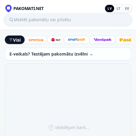
PAKOMATI.NET
LV
LT
EE
Meklēt pakomātu vai pilsētu
Visi
Omniva
DPD
SmartPosti
Venipak
Latv
E-veikals? Testējam pakomātu izvēlni →
Ielādējam karti...