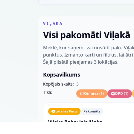
VIĻAKA
Visi pakomāti Viļakā
Meklē, kur saņemt vai nosūtīt paku Viļ
punktus. Izmanto karti un filtrus, lai ātr
Šajā pilsētā pieejamas 3 lokācijas.
Kopsavilkums
Kopējais skaits:
3
Tīkli:
Omniva
(
1
)
DPD
(
1
)
Latvijas Pasts
Pakomāts
Viļaka Balvu iela Maks
Balvu iela 2