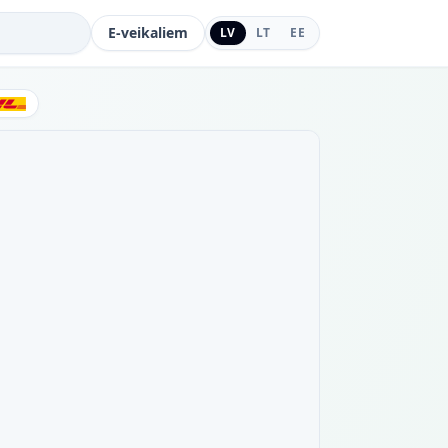
E-veikaliem
LV
LT
EE
DHL