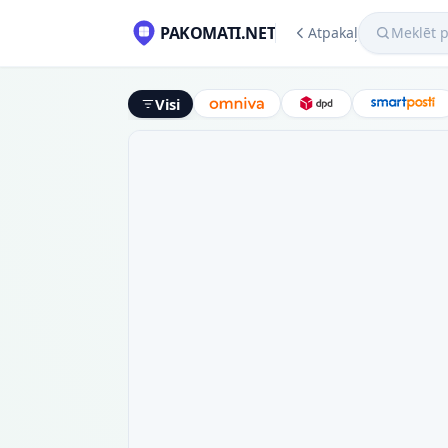
Meklēt pako
PAKOMATI.NET
Atpakaļ
Visi
Omniva
DPD
Smart