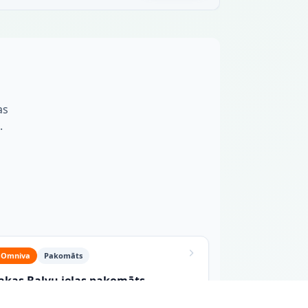
as
.
Omniva
Pakomāts
ļakas Balvu ielas pakomāts
vu iela 5