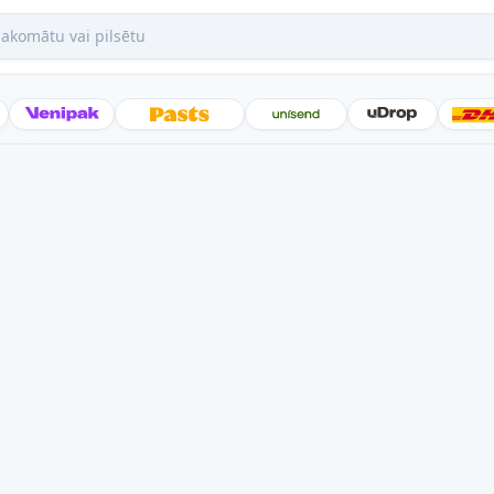
mātu vai pilsētu
Posti
Venipak
Latvijas Pasts
Unisend
uDrop