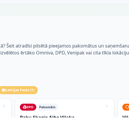
akā? Šeit atradīsi pilsētā pieejamos pakomātus un saņemšan
i izvēlētos ērtāko Omniva, DPD, Venipak vai cita tīkla lokāciju
Latvijas Pasts
(
1
)
DPD
Pakomāts
Paku Skapis Aibe Viļaka
Vi
Balvu iela 2A VIĻAKA
Bal