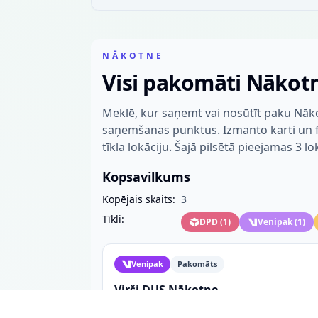
NĀKOTNE
Visi pakomāti Nākot
Meklē, kur saņemt vai nosūtīt paku Nāko
saņemšanas punktus. Izmanto karti un fil
tīkla lokāciju. Šajā pilsētā pieejamas 3 lo
Kopsavilkums
Kopējais skaits:
3
Tīkli:
DPD
(
1
)
Venipak
(
1
)
Venipak
Pakomāts
Virši DUS Nākotne
DUS pie a/c Jelgava-Dobele 24