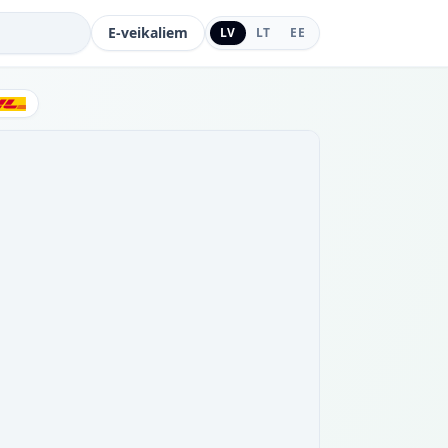
E-veikaliem
LV
LT
EE
DHL