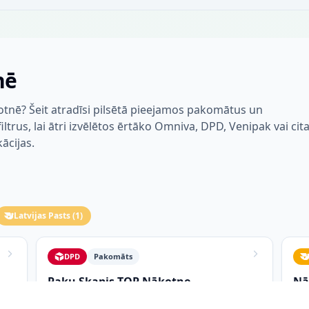
nē
tnē? Šeit atradīsi pilsētā pieejamos pakomātus un
trus, lai ātri izvēlētos ērtāko Omniva, DPD, Venipak vai cit
kācijas.
Latvijas Pasts
(
1
)
DPD
Pakomāts
Paku Skapis TOP Nākotne
Nā
Skolas iela 4 NĀKOTNE
Sko