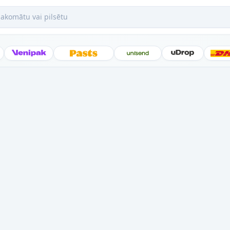
mātu vai pilsētu
Posti
Venipak
Latvijas Pasts
Unisend
uDrop