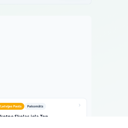
a
Latvijas Pasts
Pakomāts
kotne Skolas iela Top
las iela 4