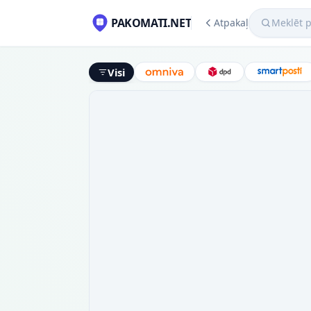
Meklēt pako
PAKOMATI.NET
Atpakaļ
Visi
Omniva
DPD
Smart