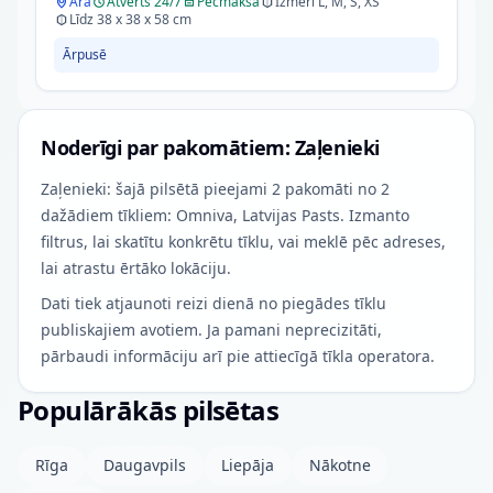
Ārā
Atvērts 24/7
Pēcmaksa
Izmēri L, M, S, XS
Līdz 38 x 38 x 58 cm
Ārpusē
Noderīgi par pakomātiem: Zaļenieki
Zaļenieki: šajā pilsētā pieejami 2 pakomāti no 2
dažādiem tīkliem: Omniva, Latvijas Pasts. Izmanto
filtrus, lai skatītu konkrētu tīklu, vai meklē pēc adreses,
lai atrastu ērtāko lokāciju.
Dati tiek atjaunoti reizi dienā no piegādes tīklu
publiskajiem avotiem. Ja pamani neprecizitāti,
pārbaudi informāciju arī pie attiecīgā tīkla operatora.
Populārākās pilsētas
Rīga
Daugavpils
Liepāja
Nākotne