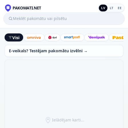
PAKOMATI.NET
LV
LT
EE
Meklēt pakomātu vai pilsētu
Visi
Omniva
DPD
SmartPosti
Venipak
Latv
E-veikals? Testējam pakomātu izvēlni →
Ielādējam karti...