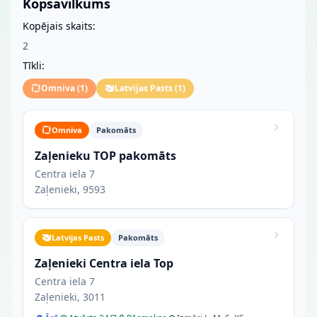
Kopsavilkums
Kopējais skaits:
2
Tīkli:
Omniva
(
1
)
Latvijas Pasts
(
1
)
Omniva
Pakomāts
Zaļenieku TOP pakomāts
Centra iela 7
Zaļenieki, 9593
Latvijas Pasts
Pakomāts
Zaļenieki Centra iela Top
Centra iela 7
Zaļenieki, 3011