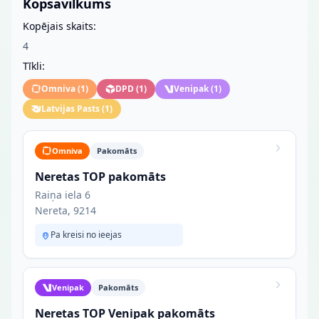
Kopsavilkums
Kopējais skaits:
4
Tīkli:
Omniva
(
1
)
DPD
(
1
)
Venipak
(
1
)
Latvijas Pasts
(
1
)
Omniva
Pakomāts
Neretas TOP pakomāts
Raiņa iela 6
Nereta, 9214
Pa kreisi no ieejas
Venipak
Pakomāts
Neretas TOP Venipak pakomāts