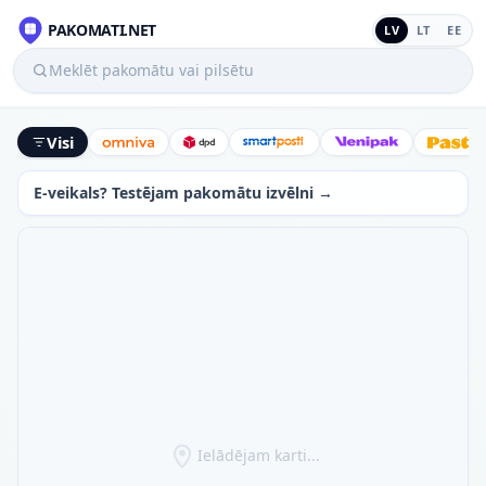
PAKOMATI.NET
LV
LT
EE
Meklēt pakomātu vai pilsētu
Visi
Omniva
DPD
SmartPosti
Venipak
Latv
E-veikals? Testējam pakomātu izvēlni →
Ielādējam karti...