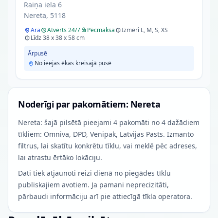
Raiņa iela 6
Nereta, 5118
Ārā
Atvērts 24/7
Pēcmaksa
Izmēri L, M, S, XS
Līdz 38 x 38 x 58 cm
Ārpusē
No ieejas ēkas kreisajā pusē
Noderīgi par pakomātiem: Nereta
Nereta: šajā pilsētā pieejami 4 pakomāti no 4 dažādiem
tīkliem: Omniva, DPD, Venipak, Latvijas Pasts. Izmanto
filtrus, lai skatītu konkrētu tīklu, vai meklē pēc adreses,
lai atrastu ērtāko lokāciju.
Dati tiek atjaunoti reizi dienā no piegādes tīklu
publiskajiem avotiem. Ja pamani neprecizitāti,
pārbaudi informāciju arī pie attiecīgā tīkla operatora.