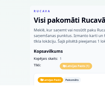
RUCAVA
Visi pakomāti Rucav
Meklē, kur saņemt vai nosūtīt paku Ruca
saņemšanas punktus. Izmanto karti un fil
tīkla lokāciju. Šajā pilsētā pieejamas 1 lo
Kopsavilkums
Kopējais skaits:
1
Tīkli:
Latvijas Pasts
(
1
)
Latvijas Pasts
Pakomāts
Rucava Centra dzirnavas
"Centra dzirnavas"
Rucava, 3477