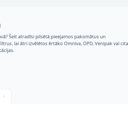
ā
vā? Šeit atradīsi pilsētā pieejamos pakomātus un
trus, lai ātri izvēlētos ērtāko Omniva, DPD, Venipak vai cit
kācijas.