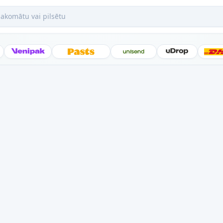
mātu vai pilsētu
Posti
Venipak
Latvijas Pasts
Unisend
uDrop