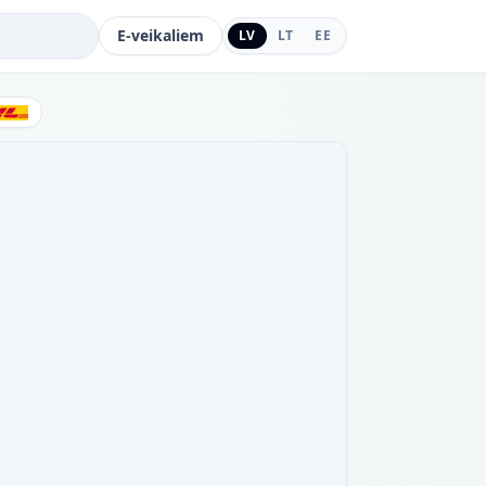
E-veikaliem
LV
LT
EE
DHL