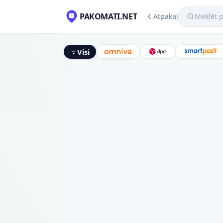
Meklēt pako
PAKOMATI.NET
Atpakaļ
Visi
Omniva
DPD
Smart