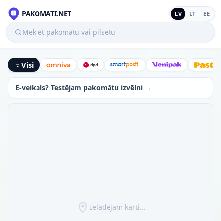
PAKOMATI.NET
LV
LT
EE
Meklēt pakomātu vai pilsētu
Visi
Omniva
DPD
SmartPosti
Venipak
Latv
E-veikals? Testējam pakomātu izvēlni →
Ielādējam karti...