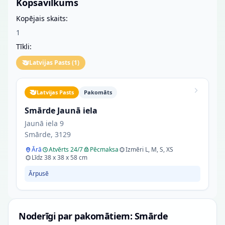
Kopsavilkums
Kopējais skaits:
1
Tīkli:
Latvijas Pasts
(
1
)
Latvijas Pasts
Pakomāts
Smārde Jaunā iela
Jaunā iela 9
Smārde, 3129
Ārā
Atvērts 24/7
Pēcmaksa
Izmēri L, M, S, XS
Līdz 38 x 38 x 58 cm
Ārpusē
Noderīgi par pakomātiem: Smārde