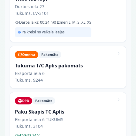
Durbes iela 27
Tukums, LV-3101
Darba laiks: 00:24 h
Izmēri L, M, S, XL, XS
Pa kreisi no veikala ieejas
Omniva
Pakomāts
Tukuma T/C Aplis pakomāts
Eksporta iela 6
Tukums, 9244
DPD
Pakomāts
Paku Skapis TC Aplis
Eksporta iela 6 TUKUMS
Tukums, 3104
Atvērts 24/7