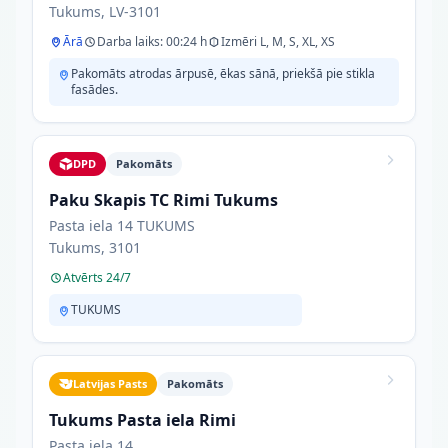
Tukums, LV-3101
Ārā
Darba laiks: 00:24 h
Izmēri L, M, S, XL, XS
Pakomāts atrodas ārpusē, ēkas sānā, priekšā pie stikla
fasādes.
DPD
Pakomāts
Paku Skapis TC Rimi Tukums
Pasta iela 14 TUKUMS
Tukums, 3101
Atvērts 24/7
TUKUMS
Latvijas Pasts
Pakomāts
Tukums Pasta iela Rimi
Pasta iela 14