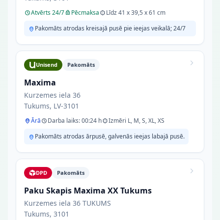
Atvērts 24/7
Pēcmaksa
Līdz 41 x 39,5 x 61 cm
Pakomāts atrodas kreisajā pusē pie ieejas veikalā; 24/7
Unisend
Pakomāts
Maxima
Kurzemes iela 36
Tukums, LV-3101
Ārā
Darba laiks: 00:24 h
Izmēri L, M, S, XL, XS
Pakomāts atrodas ārpusē, galvenās ieejas labajā pusē.
DPD
Pakomāts
Paku Skapis Maxima XX Tukums
Kurzemes iela 36 TUKUMS
Tukums, 3101