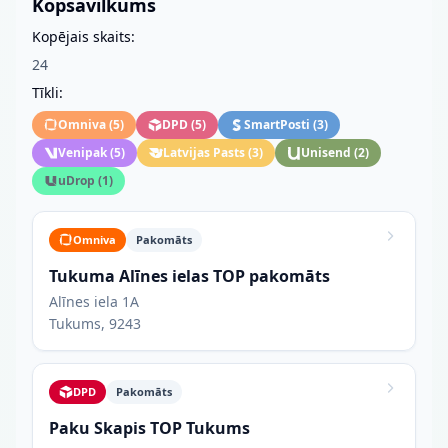
Kopsavilkums
Kopējais skaits:
24
Tīkli:
Omniva
(
5
)
DPD
(
5
)
SmartPosti
(
3
)
Venipak
(
5
)
Latvijas Pasts
(
3
)
Unisend
(
2
)
uDrop
(
1
)
Omniva
Pakomāts
Tukuma Alīnes ielas TOP pakomāts
Alīnes iela 1A
Tukums, 9243
DPD
Pakomāts
Paku Skapis TOP Tukums