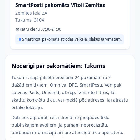
SmartPosti pakomāts Vītoli Zemītes
Zemītes iela 2A
Tukums, 3104
Katru dienu 07:30-21:00
SmartPosti pakomāts atrodas veikalā, blakus taromātam.
Noderīgi par pakomātiem: Tukums
Tukums: šajā pilsētā pieejami 24 pakomāti no 7
dažādiem tīkliem: Omniva, DPD, SmartPosti, Venipak,
Latvijas Pasts, Unisend, uDrop. Izmanto filtrus, lai
skatītu konkrētu tīklu, vai meklē pēc adreses, lai atrastu
ērtāko lokāciju.
Dati tiek atjaunoti reizi dienā no piegādes tīklu
publiskajiem avotiem. Ja pamani neprecizitāti,
pārbaudi informāciju arī pie attiecīgā tīkla operatora.