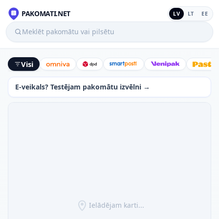
PAKOMATI.NET
LV
LT
EE
Meklēt pakomātu vai pilsētu
Visi
Omniva
DPD
SmartPosti
Venipak
Latv
E-veikals? Testējam pakomātu izvēlni →
Ielādējam karti...