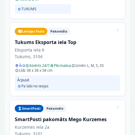
TUKUMS
Latvijas Pasts
Pakomāts
Tukums Eksporta iela Top
Eksporta iela 6
Tukums, 3104
Ārā
Atvērts 24/7
Pēcmaksa
Izmēri L, M, S, XS
Līdz 38 x 38 x 58 cm
Ārpusē
Pa labi no ieejas
SmartPosti
Pakomāts
SmartPosti pakomāts Mego Kurzemes
Kurzemes iela 2a
Tukums, 3101