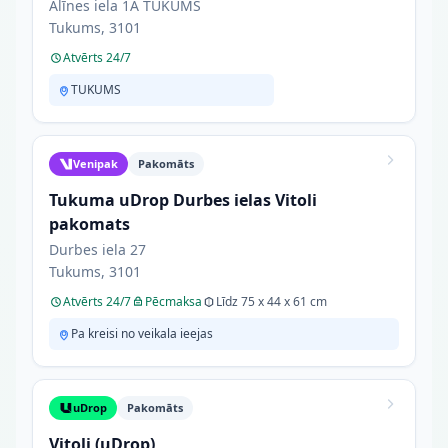
Alīnes iela 1A TUKUMS
Tukums, 3101
Atvērts 24/7
TUKUMS
Venipak
Pakomāts
Tukuma uDrop Durbes ielas Vitoli
pakomats
Durbes iela 27
Tukums, 3101
Atvērts 24/7
Pēcmaksa
Līdz 75 x 44 x 61 cm
Pa kreisi no veikala ieejas
uDrop
Pakomāts
Vitoli (uDrop)