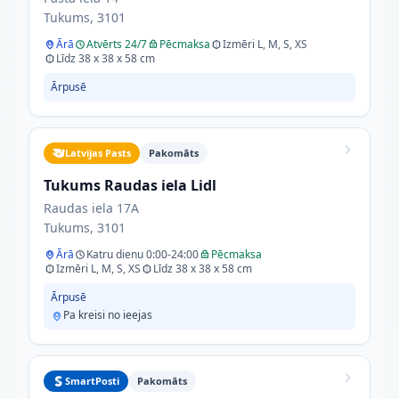
Tukums, 3101
Ārā
Atvērts 24/7
Pēcmaksa
Izmēri L, M, S, XS
Līdz 38 x 38 x 58 cm
Ārpusē
Latvijas Pasts
Pakomāts
Tukums Raudas iela Lidl
Raudas iela 17A
Tukums, 3101
Ārā
Katru dienu 0:00-24:00
Pēcmaksa
Izmēri L, M, S, XS
Līdz 38 x 38 x 58 cm
Ārpusē
Pa kreisi no ieejas
SmartPosti
Pakomāts